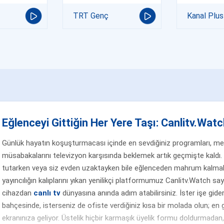
TRT Genç
Kanal Plus
Eğlenceyi Gittiğin Her Yere Taşı: Canlitv.Watch
Günlük hayatın koşuşturmacası içinde en sevdiğiniz programları, merak
müsabakalarını televizyon karşısında beklemek artık geçmişte kaldı. 
tutarken veya siz evden uzaktayken bile eğlenceden mahrum kalmak
yayıncılığın kalıplarını yıkan yenilikçi platformumuz Canlitv.Watch sa
cihazdan
canlı tv
dünyasına anında adım atabilirsiniz. İster işe gider
bahçesinde, isterseniz de ofiste verdiğiniz kısa bir molada olun; en g
ekranınıza geliyor. Üstelik hiçbir karmaşık üyelik formu doldurmada