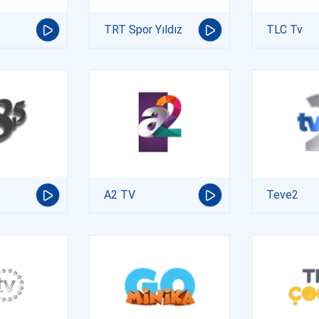
TRT Spor Yıldız
TLC Tv
A2 TV
Teve2