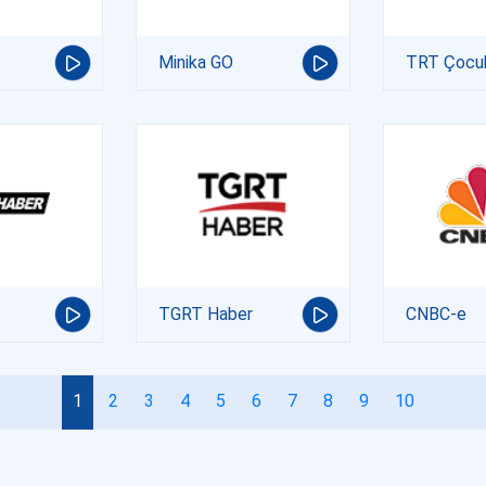
Minika GO
TRT Çocu
TGRT Haber
CNBC-e
1
2
3
4
5
6
7
8
9
10