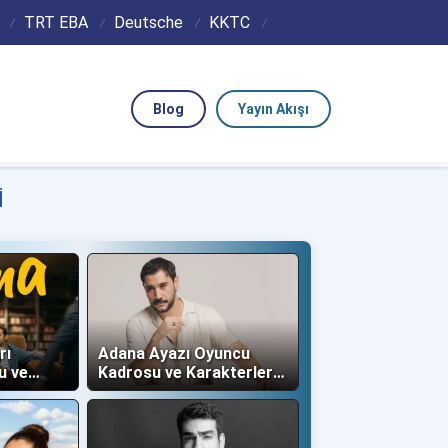
TRT EBA
Deutsche
KKTC
Blog
Yayın Akışı
I
rı
Adana Ayazı Oyuncu
u ve
Kadrosu ve Karakterleri
(Now TV)