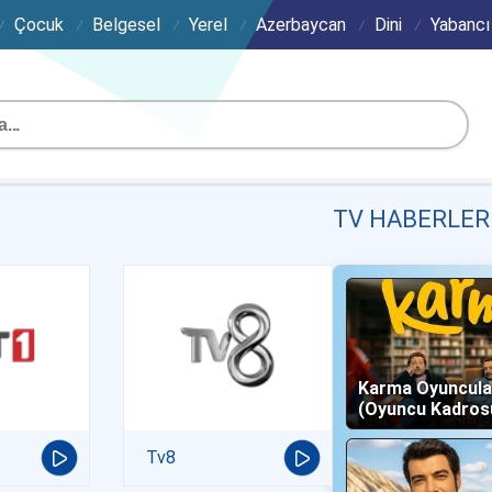
Çocuk
Belgesel
Yerel
Azerbaycan
Dini
Yabancı
TV HABERLER
Karma Oyuncula
(Oyuncu Kadros
Karakterleri)
Tv8