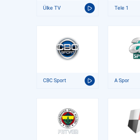
Ülke TV
Tele 1
CBC Sport
A Spor