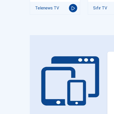
Telenews TV
Sıfır TV