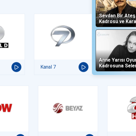
Sevdan Bir Ate
Kadrosu ve Kara
(Show TV)
Anne Yarısı Oyu
Kadrosuna Sele
Kanal 7
"Altın" Karakteri 
Oldu!