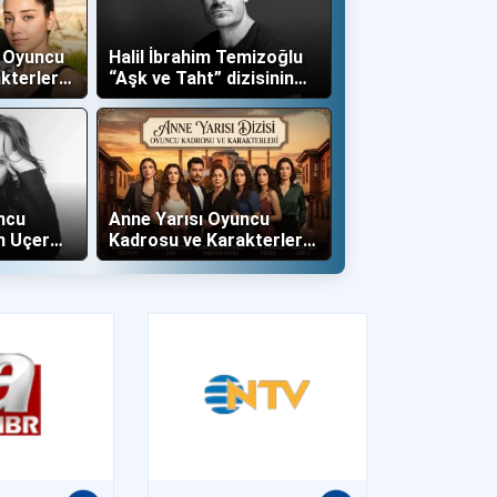
ş Oyuncu
Halil İbrahim Temizoğlu
kterleri
“Aşk ve Taht” dizisinin
Yalboğan'ı Oldu
ncu
Anne Yarısı Oyuncu
n Uçer
Kadrosu ve Karakterleri
İle Dahil
(Now TV)