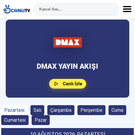
DMAX YAYIN AKIŞI
Canlı İzle
Pazartesi
Salı
Çarşamba
Perşembe
Cuma
Cumartesi
Pazar
10 AĞUSTOS 2026
, PAZARTESI