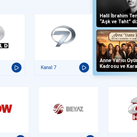
Halil İbrahim Te
“Aşk ve Taht” di
Yalboğan'ı Oldu
Anne Yarısı Oyu
Kadrosu ve Kara
Kanal 7
(Now TV)