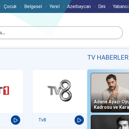
Çocuk
Belgesel
Yerel
Azerbaycan
Dini
Yabancı
TV HABERLER
Adana Ayazı Oy
Kadrosu ve Kara
(Now TV)
Tv8