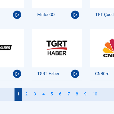
Minika GO
TRT Çocu
TGRT Haber
CNBC-e
1
2
3
4
5
6
7
8
9
10