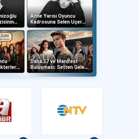
mizoğlu
Anne Yarısı Oyuncu
zisinin
Kadrosuna Selen Uçer
"Altın" Karakteri İle Dahil
Oldu!
ncu
Daha 17 ve Manifest
kterleri
Buluşması: Setten Gelen
İlk Kareler Büyüledi!