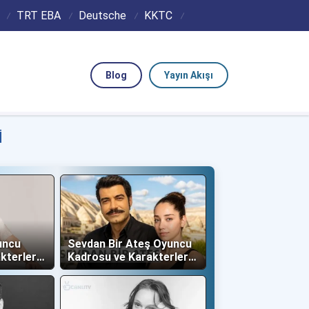
TRT EBA
Deutsche
KKTC
Blog
Yayın Akışı
I
uncu
Sevdan Bir Ateş Oyuncu
kterleri
Kadrosu ve Karakterleri
(Show TV)