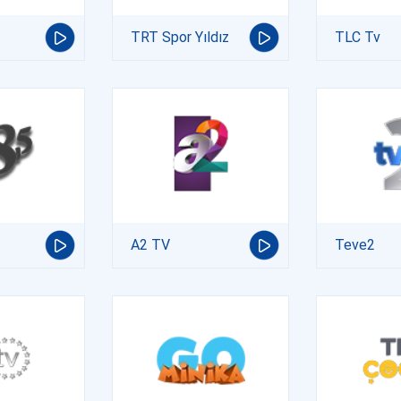
TRT Spor Yıldız
TLC Tv
A2 TV
Teve2