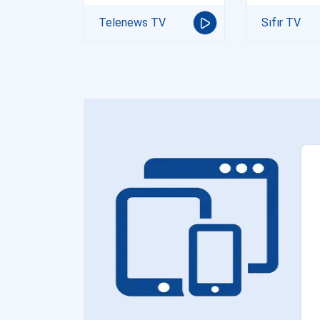
Telenews TV
Sıfır TV