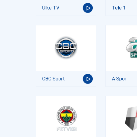
Ülke TV
Tele 1
CBC Sport
A Spor