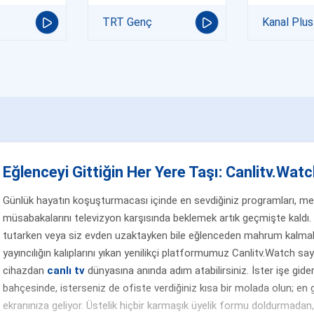
TRT Genç
Kanal Plus
Eğlenceyi Gittiğin Her Yere Taşı: Canlitv.Watch
Günlük hayatın koşuşturmacası içinde en sevdiğiniz programları, merak
müsabakalarını televizyon karşısında beklemek artık geçmişte kaldı. 
tutarken veya siz evden uzaktayken bile eğlenceden mahrum kalmak
yayıncılığın kalıplarını yıkan yenilikçi platformumuz Canlitv.Watch sa
cihazdan
canlı tv
dünyasına anında adım atabilirsiniz. İster işe gider
bahçesinde, isterseniz de ofiste verdiğiniz kısa bir molada olun; en g
ekranınıza geliyor. Üstelik hiçbir karmaşık üyelik formu doldurmada