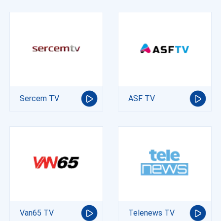
Sercem TV
ASF TV
Van65 TV
Telenews TV