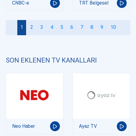
CNBC-e
TRT Belgesel
1
2
3
4
5
6
7
8
9
10
SON EKLENEN TV KANALLARI
Neo Haber
Ayaz TV