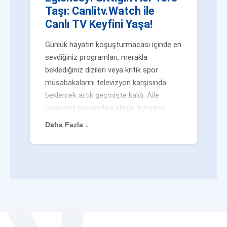
Taşı: Canlitv.Watch ile
Canlı TV Keyfini Yaşa!
Günlük hayatın koşuşturmacası içinde en
sevdiğiniz programları, merakla
beklediğiniz dizileri veya kritik spor
müsabakalarını televizyon karşısında
beklemek artık geçmişte kaldı. Aile
üyeleriniz kumandayı elinde tutarken
veya siz evden uzaktayken bile
Daha Fazla ↓
eğlenceden mahrum kalmak zorunda
değilsiniz. Geleneksel yayıncılığın
kalıplarını yıkan yenilikçi platformumuz
Canlitv.Watch sayesinde, internet
bağlantısı olan her cihazdan
canlı tv
dünyasına anında adım atabilirsiniz. İster
işe giderken otobüste, ister yazlığınızın
bahçesinde, isterseniz de ofiste