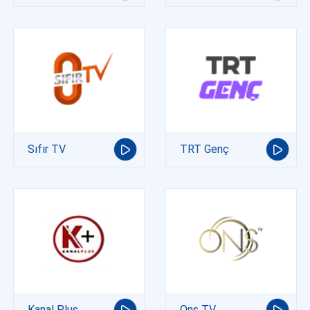
Sıfır TV
TRT Genç
Kanal Plus
Ons TV