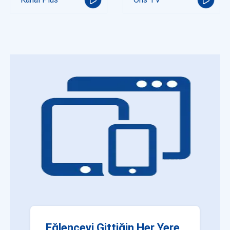
Eğlenceyi Gittiğin Her Yere