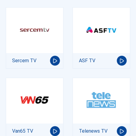
Sercem TV
ASF TV
Van65 TV
Telenews TV