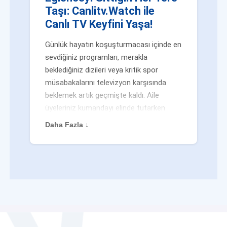
Taşı: Canlitv.Watch ile
Canlı TV Keyfini Yaşa!
Günlük hayatın koşuşturmacası içinde en
sevdiğiniz programları, merakla
beklediğiniz dizileri veya kritik spor
müsabakalarını televizyon karşısında
beklemek artık geçmişte kaldı. Aile
üyeleriniz kumandayı elinde tutarken
veya siz evden uzaktayken bile
Daha Fazla ↓
eğlenceden mahrum kalmak zorunda
değilsiniz. Geleneksel yayıncılığın
kalıplarını yıkan yenilikçi platformumuz
Canlitv.Watch sayesinde, internet
bağlantısı olan her cihazdan
canlı tv
dünyasına anında adım atabilirsiniz. İster
işe giderken otobüste, ister yazlığınızın
bahçesinde, isterseniz de ofiste