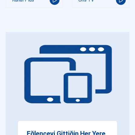
Eğlenceyi Gittiğin Her Yere