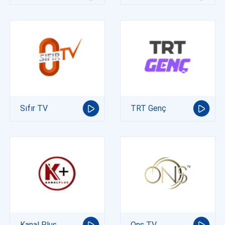
Sıfır TV
TRT Genç
Kanal Plus
Ons TV