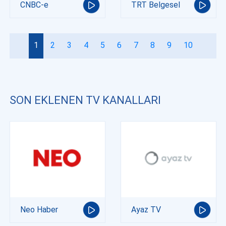
CNBC-e
TRT Belgesel
1
2
3
4
5
6
7
8
9
10
SON EKLENEN TV KANALLARI
Neo Haber
Ayaz TV