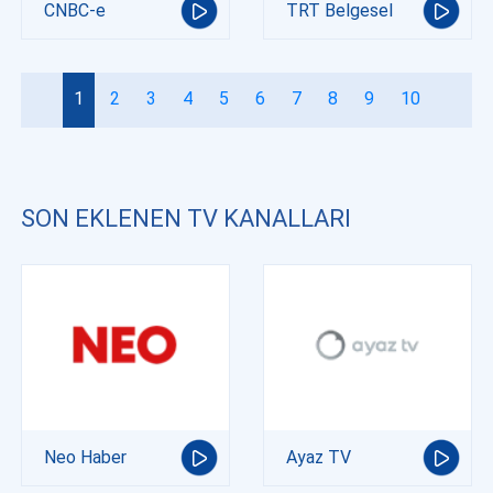
CNBC-e
TRT Belgesel
1
2
3
4
5
6
7
8
9
10
SON EKLENEN TV KANALLARI
Neo Haber
Ayaz TV