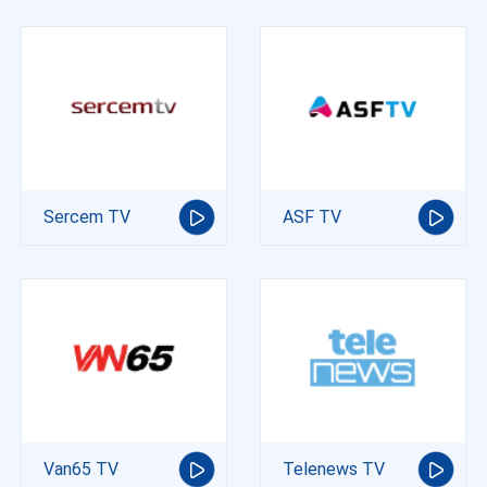
Sercem TV
ASF TV
Van65 TV
Telenews TV