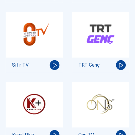
Sıfır TV
TRT Genç
Kanal Plus
Ons TV