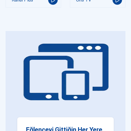
Eğlenceyi Gittiğin Her Yere