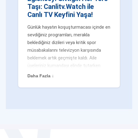
Taşı: Canlitv.Watch ile
Canlı TV Keyfini Yaşa!
Günlük hayatın koşuşturmacası içinde en
sevdiğiniz programları, merakla
beklediğiniz dizileri veya kritik spor
müsabakalarını televizyon karşısında
beklemek artık geçmişte kaldı. Aile
üyeleriniz kumandayı elinde tutarken
veya siz evden uzaktayken bile
Daha Fazla ↓
eğlenceden mahrum kalmak zorunda
değilsiniz. Geleneksel yayıncılığın
kalıplarını yıkan yenilikçi platformumuz
Canlitv.Watch sayesinde, internet
bağlantısı olan her cihazdan
canlı tv
dünyasına anında adım atabilirsiniz. İster
işe giderken otobüste, ister yazlığınızın
bahçesinde, isterseniz de ofiste