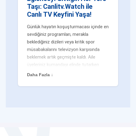
Taşı: Canlitv.Watch ile
Canlı TV Keyfini Yaşa!
Günlük hayatın koşuşturmacası içinde en
sevdiğiniz programları, merakla
beklediğiniz dizileri veya kritik spor
müsabakalarını televizyon karşısında
beklemek artık geçmişte kaldı. Aile
üyeleriniz kumandayı elinde tutarken
veya siz evden uzaktayken bile
Daha Fazla ↓
eğlenceden mahrum kalmak zorunda
değilsiniz. Geleneksel yayıncılığın
kalıplarını yıkan yenilikçi platformumuz
Canlitv.Watch sayesinde, internet
bağlantısı olan her cihazdan
canlı tv
dünyasına anında adım atabilirsiniz. İster
işe giderken otobüste, ister yazlığınızın
bahçesinde, isterseniz de ofiste