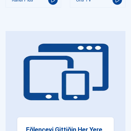
Eğlenceyi Gittiğin Her Yere