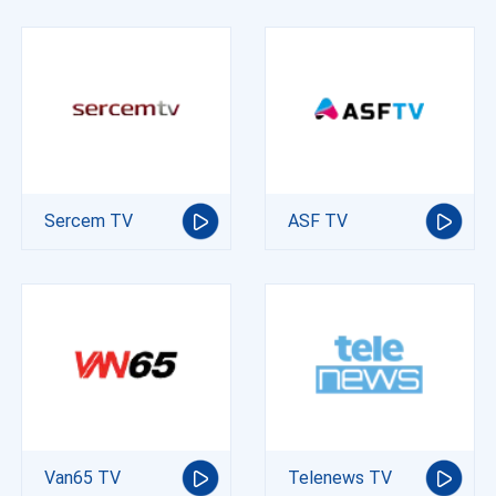
Sercem TV
ASF TV
Van65 TV
Telenews TV