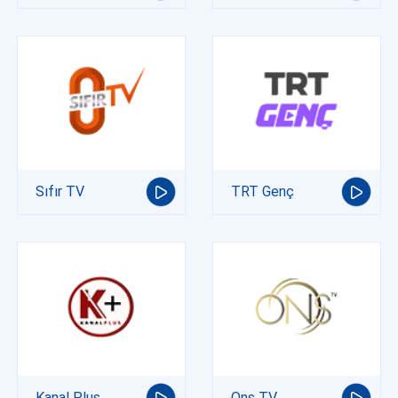
Sıfır TV
TRT Genç
Kanal Plus
Ons TV