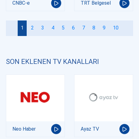
CNBC-e
TRT Belgesel
1
2
3
4
5
6
7
8
9
10
SON EKLENEN TV KANALLARI
Neo Haber
Ayaz TV