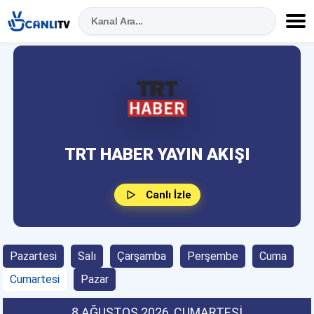
TRT HABER YAYIN AKIŞI
Canlı İzle
Pazartesi
Salı
Çarşamba
Perşembe
Cuma
Cumartesi
Pazar
8 AĞUSTOS 2026
, CUMARTESI