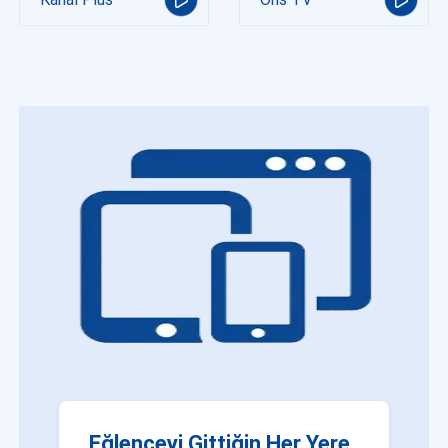
Eğlenceyi Gittiğin Her Yere