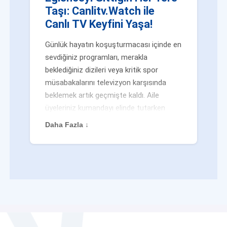
Taşı: Canlitv.Watch ile
Canlı TV Keyfini Yaşa!
Günlük hayatın koşuşturmacası içinde en
sevdiğiniz programları, merakla
beklediğiniz dizileri veya kritik spor
müsabakalarını televizyon karşısında
beklemek artık geçmişte kaldı. Aile
üyeleriniz kumandayı elinde tutarken
veya siz evden uzaktayken bile
Daha Fazla ↓
eğlenceden mahrum kalmak zorunda
değilsiniz. Geleneksel yayıncılığın
kalıplarını yıkan yenilikçi platformumuz
Canlitv.Watch sayesinde, internet
bağlantısı olan her cihazdan
canlı tv
dünyasına anında adım atabilirsiniz. İster
işe giderken otobüste, ister yazlığınızın
bahçesinde, isterseniz de ofiste