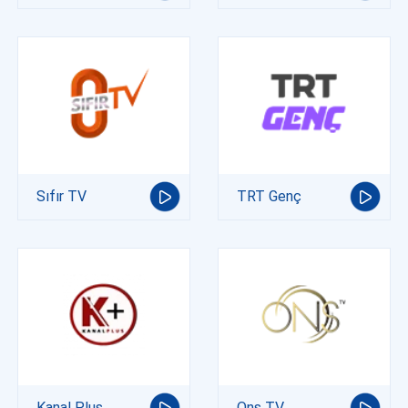
Sıfır TV
TRT Genç
Kanal Plus
Ons TV