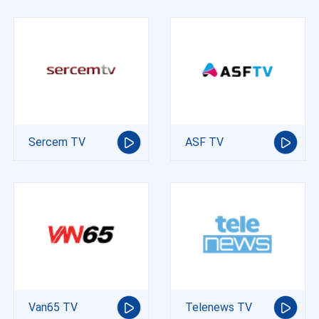
Sercem TV
ASF TV
Van65 TV
Telenews TV