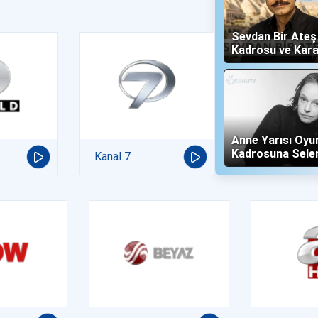
Sevdan Bir Ate
Kadrosu ve Kara
(Show TV)
Anne Yarısı Oyu
Kadrosuna Sele
Kanal 7
"Altın" Karakteri 
Oldu!