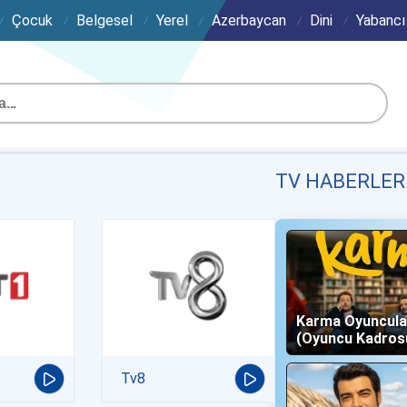
Çocuk
Belgesel
Yerel
Azerbaycan
Dini
Yabancı
TV HABERLER
Karma Oyuncula
(Oyuncu Kadros
Karakterleri)
Tv8