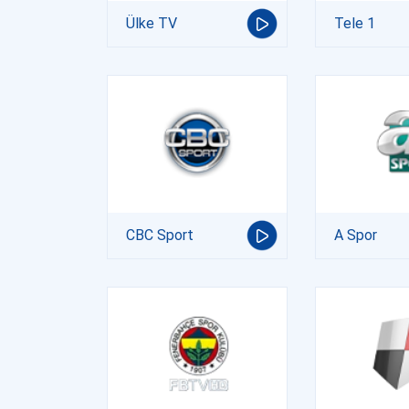
Ülke TV
Tele 1
CBC Sport
A Spor