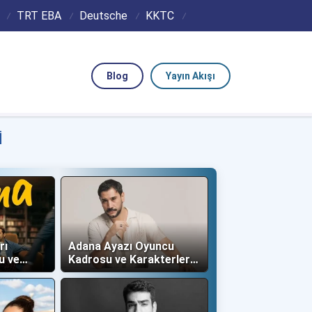
TRT EBA
Deutsche
KKTC
Blog
Yayın Akışı
I
rı
Adana Ayazı Oyuncu
u ve
Kadrosu ve Karakterleri
(Now TV)