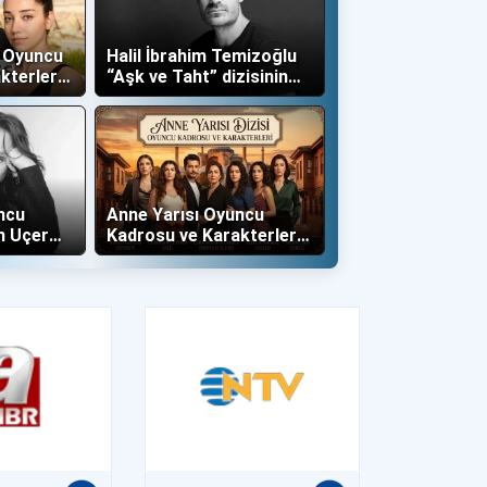
ş Oyuncu
Halil İbrahim Temizoğlu
kterleri
“Aşk ve Taht” dizisinin
Yalboğan'ı Oldu
ncu
Anne Yarısı Oyuncu
n Uçer
Kadrosu ve Karakterleri
İle Dahil
(Now TV)