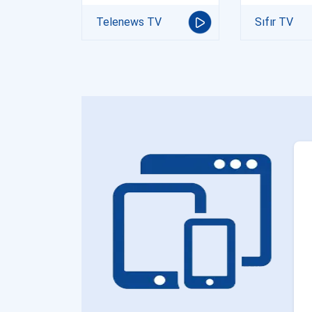
Telenews TV
Sıfır TV