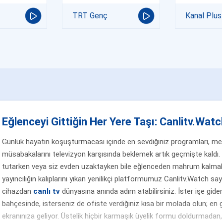
TRT Genç
Kanal Plus
Eğlenceyi Gittiğin Her Yere Taşı: Canlitv.Watch
Günlük hayatın koşuşturmacası içinde en sevdiğiniz programları, merak
müsabakalarını televizyon karşısında beklemek artık geçmişte kaldı. 
tutarken veya siz evden uzaktayken bile eğlenceden mahrum kalmak
yayıncılığın kalıplarını yıkan yenilikçi platformumuz Canlitv.Watch sa
cihazdan
canlı tv
dünyasına anında adım atabilirsiniz. İster işe gider
bahçesinde, isterseniz de ofiste verdiğiniz kısa bir molada olun; en g
ekranınıza geliyor. Üstelik hiçbir karmaşık üyelik formu doldurmada