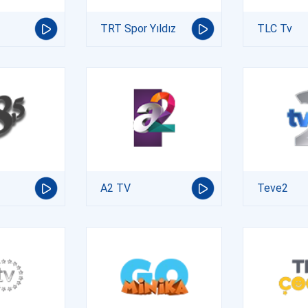
TRT Spor Yıldız
TLC Tv
A2 TV
Teve2