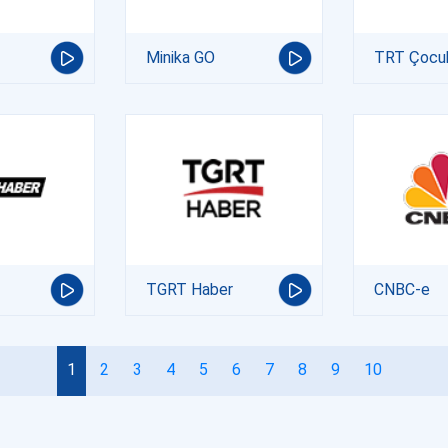
Minika GO
TRT Çocu
TGRT Haber
CNBC-e
1
2
3
4
5
6
7
8
9
10