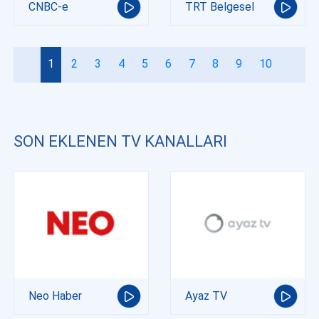
CNBC-e
TRT Belgesel
1
2
3
4
5
6
7
8
9
10
SON EKLENEN TV KANALLARI
Neo Haber
Ayaz TV