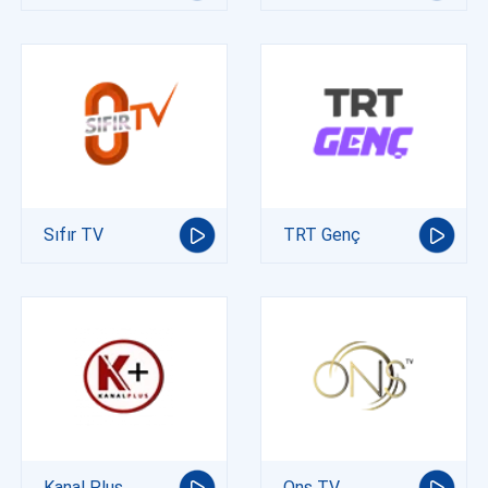
Sıfır TV
TRT Genç
Kanal Plus
Ons TV