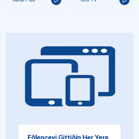
Eğlenceyi Gittiğin Her Yere