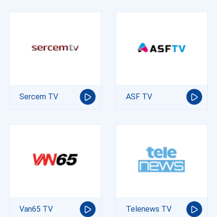
Sercem TV
ASF TV
Van65 TV
Telenews TV