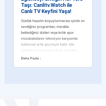
Taşı: Canlitv.Watch ile
Canlı TV Keyfini Yaşa!
Günlük hayatın koşuşturmacası içinde en
sevdiğiniz programları, merakla
beklediğiniz dizileri veya kritik spor
müsabakalarını televizyon karşısında
beklemek artık geçmişte kaldı. Aile
üyeleriniz kumandayı elinde tutarken
veya siz evden uzaktayken bile
Daha Fazla ↓
eğlenceden mahrum kalmak zorunda
değilsiniz. Geleneksel yayıncılığın
kalıplarını yıkan yenilikçi platformumuz
Canlitv.Watch sayesinde, internet
bağlantısı olan her cihazdan
canlı tv
dünyasına anında adım atabilirsiniz. İster
işe giderken otobüste, ister yazlığınızın
bahçesinde, isterseniz de ofiste