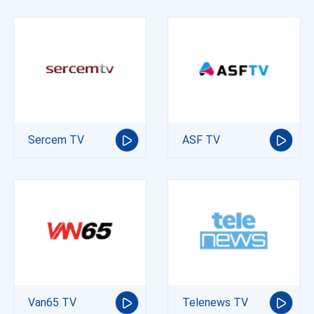
Sercem TV
ASF TV
Van65 TV
Telenews TV