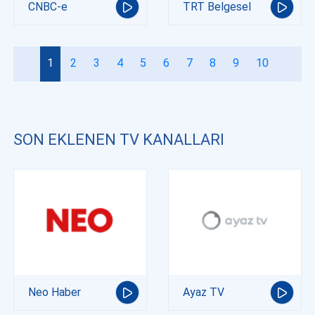
CNBC-e
TRT Belgesel
1
2
3
4
5
6
7
8
9
10
SON EKLENEN TV KANALLARI
Neo Haber
Ayaz TV