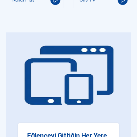
Eğlenceyi Gittiğin Her Yere