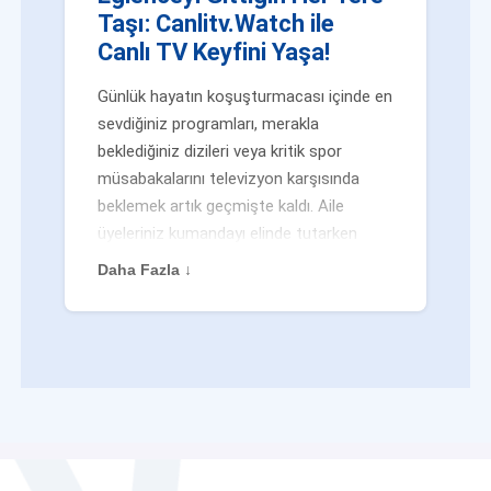
Taşı: Canlitv.Watch ile
Canlı TV Keyfini Yaşa!
Günlük hayatın koşuşturmacası içinde en
sevdiğiniz programları, merakla
beklediğiniz dizileri veya kritik spor
müsabakalarını televizyon karşısında
beklemek artık geçmişte kaldı. Aile
üyeleriniz kumandayı elinde tutarken
veya siz evden uzaktayken bile
Daha Fazla ↓
eğlenceden mahrum kalmak zorunda
değilsiniz. Geleneksel yayıncılığın
kalıplarını yıkan yenilikçi platformumuz
Canlitv.Watch sayesinde, internet
bağlantısı olan her cihazdan
canlı tv
dünyasına anında adım atabilirsiniz. İster
işe giderken otobüste, ister yazlığınızın
bahçesinde, isterseniz de ofiste