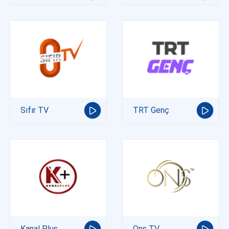
Sıfır TV
TRT Genç
Kanal Plus
Ons TV