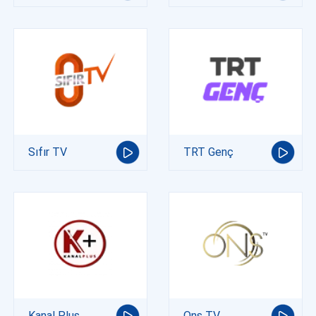
Sıfır TV
TRT Genç
Kanal Plus
Ons TV