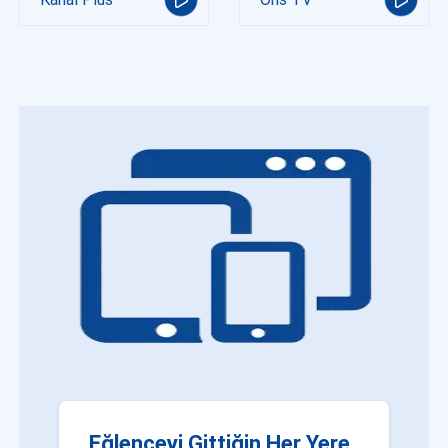
Eğlenceyi Gittiğin Her Yere