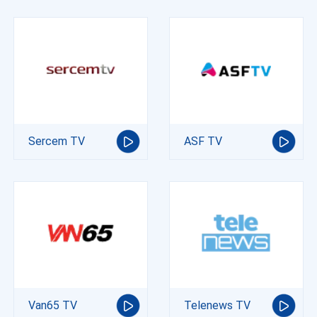
Sercem TV
ASF TV
Van65 TV
Telenews TV