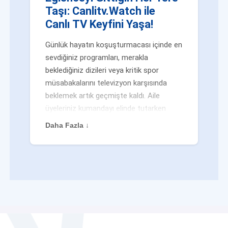
Taşı: Canlitv.Watch ile
Canlı TV Keyfini Yaşa!
Günlük hayatın koşuşturmacası içinde en
sevdiğiniz programları, merakla
beklediğiniz dizileri veya kritik spor
müsabakalarını televizyon karşısında
beklemek artık geçmişte kaldı. Aile
üyeleriniz kumandayı elinde tutarken
veya siz evden uzaktayken bile
Daha Fazla ↓
eğlenceden mahrum kalmak zorunda
değilsiniz. Geleneksel yayıncılığın
kalıplarını yıkan yenilikçi platformumuz
Canlitv.Watch sayesinde, internet
bağlantısı olan her cihazdan
canlı tv
dünyasına anında adım atabilirsiniz. İster
işe giderken otobüste, ister yazlığınızın
bahçesinde, isterseniz de ofiste