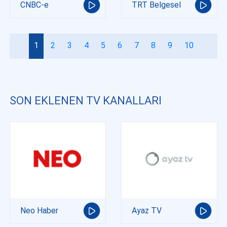
CNBC-e
TRT Belgesel
1
2
3
4
5
6
7
8
9
10
SON EKLENEN TV KANALLARI
Neo Haber
Ayaz TV