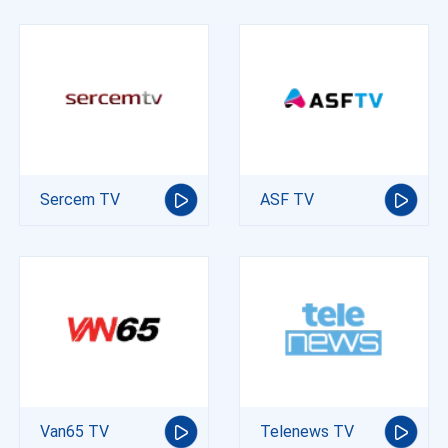
Sercem TV
ASF TV
Van65 TV
Telenews TV