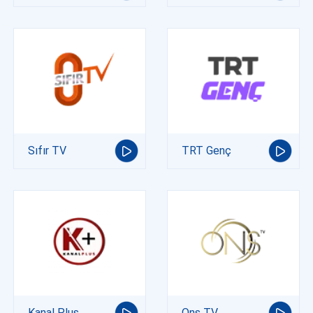
Sıfır TV
TRT Genç
Kanal Plus
Ons TV