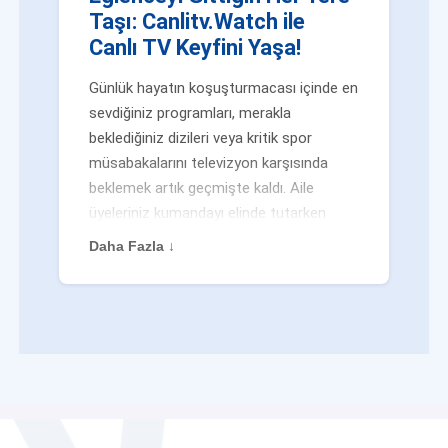
Taşı: Canlitv.Watch ile
Canlı TV Keyfini Yaşa!
Günlük hayatın koşuşturmacası içinde en
sevdiğiniz programları, merakla
beklediğiniz dizileri veya kritik spor
müsabakalarını televizyon karşısında
beklemek artık geçmişte kaldı. Aile
üyeleriniz kumandayı elinde tutarken
veya siz evden uzaktayken bile
Daha Fazla ↓
eğlenceden mahrum kalmak zorunda
değilsiniz. Geleneksel yayıncılığın
kalıplarını yıkan yenilikçi platformumuz
Canlitv.Watch sayesinde, internet
bağlantısı olan her cihazdan
canlı tv
dünyasına anında adım atabilirsiniz. İster
işe giderken otobüste, ister yazlığınızın
bahçesinde, isterseniz de ofiste