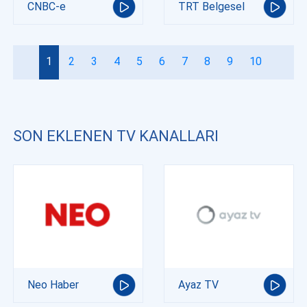
CNBC-e
TRT Belgesel
1
2
3
4
5
6
7
8
9
10
SON EKLENEN TV KANALLARI
Neo Haber
Ayaz TV