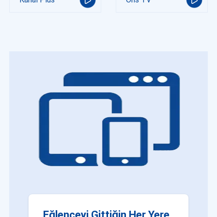
Eğlenceyi Gittiğin Her Yere