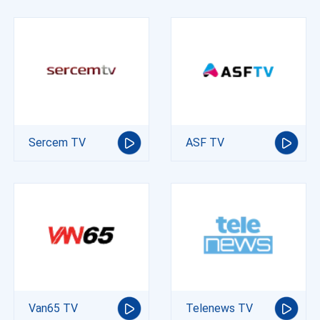
Sercem TV
ASF TV
Van65 TV
Telenews TV