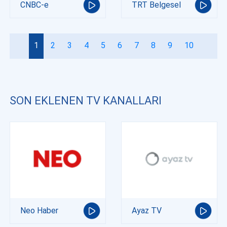
CNBC-e
TRT Belgesel
1
2
3
4
5
6
7
8
9
10
SON EKLENEN TV KANALLARI
Neo Haber
Ayaz TV