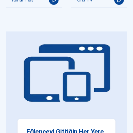
Eğlenceyi Gittiğin Her Yere