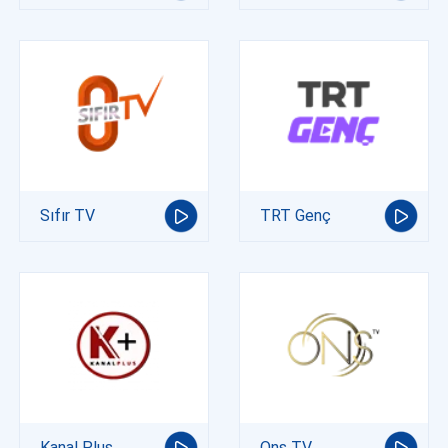
Sıfır TV
TRT Genç
Kanal Plus
Ons TV