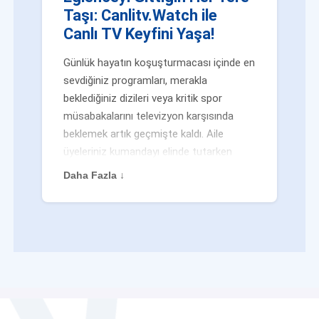
Taşı: Canlitv.Watch ile
Canlı TV Keyfini Yaşa!
Günlük hayatın koşuşturmacası içinde en
sevdiğiniz programları, merakla
beklediğiniz dizileri veya kritik spor
müsabakalarını televizyon karşısında
beklemek artık geçmişte kaldı. Aile
üyeleriniz kumandayı elinde tutarken
veya siz evden uzaktayken bile
Daha Fazla ↓
eğlenceden mahrum kalmak zorunda
değilsiniz. Geleneksel yayıncılığın
kalıplarını yıkan yenilikçi platformumuz
Canlitv.Watch sayesinde, internet
bağlantısı olan her cihazdan
canlı tv
dünyasına anında adım atabilirsiniz. İster
işe giderken otobüste, ister yazlığınızın
bahçesinde, isterseniz de ofiste