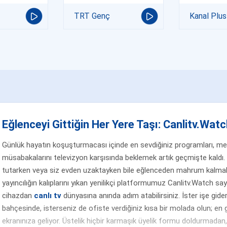
TRT Genç
Kanal Plus
Eğlenceyi Gittiğin Her Yere Taşı: Canlitv.Watch
Günlük hayatın koşuşturmacası içinde en sevdiğiniz programları, merak
müsabakalarını televizyon karşısında beklemek artık geçmişte kaldı. 
tutarken veya siz evden uzaktayken bile eğlenceden mahrum kalmak
yayıncılığın kalıplarını yıkan yenilikçi platformumuz Canlitv.Watch sa
cihazdan
canlı tv
dünyasına anında adım atabilirsiniz. İster işe gider
bahçesinde, isterseniz de ofiste verdiğiniz kısa bir molada olun; en g
ekranınıza geliyor. Üstelik hiçbir karmaşık üyelik formu doldurmada