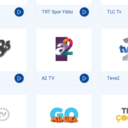
TRT Spor Yıldız
TLC Tv
A2 TV
Teve2