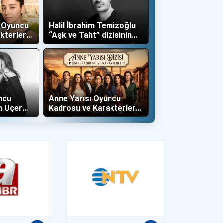
ş Oyuncu
Halil İbrahim Temizoğlu
kterleri
“Aşk ve Taht” dizisinin
Yalboğan'ı Oldu
ncu
Anne Yarısı Oyuncu
n Uçer
Kadrosu ve Karakterleri
İle Dahil
(Now TV)