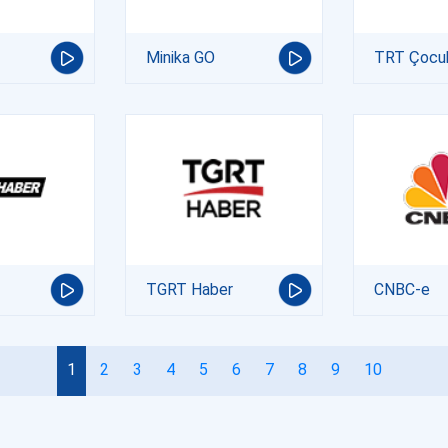
Minika GO
TRT Çocu
TGRT Haber
CNBC-e
1
2
3
4
5
6
7
8
9
10