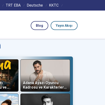
TRT EBA
Deutsche
KKTC
Blog
Yayın Akışı
I
rı
Adana Ayazı Oyuncu
u ve
Kadrosu ve Karakterleri
(Now TV)