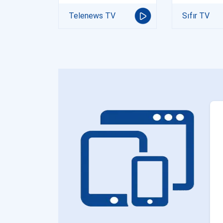
Telenews TV
Sıfır TV