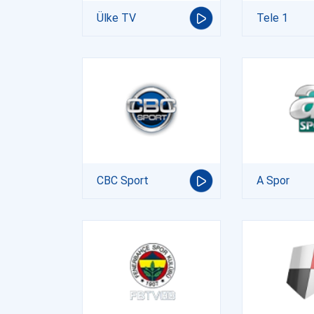
Ülke TV
Tele 1
CBC Sport
A Spor