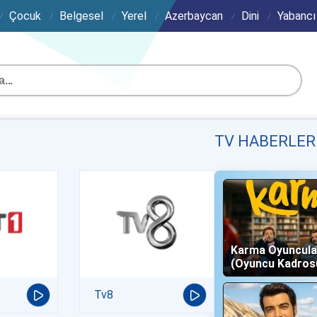
Çocuk
Belgesel
Yerel
Azerbaycan
Dini
Yabancı
TV HABERLER
Karma Oyuncula
(Oyuncu Kadros
Karakterleri)
Tv8