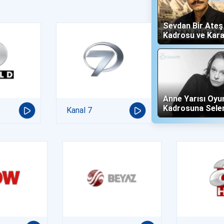
Sevdan Bir Ate
Kadrosu ve Kara
(Show TV)
Anne Yarısı Oyu
Kadrosuna Sele
Kanal 7
"Altın" Karakteri 
Oldu!