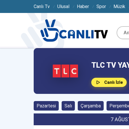
Canlı Tv
Ulusal
Haber
Spor
Müzik
TLC TV YA
Canlı İzle
Pazartesi
Salı
Çarşamba
Perşemb
7 AĞUS