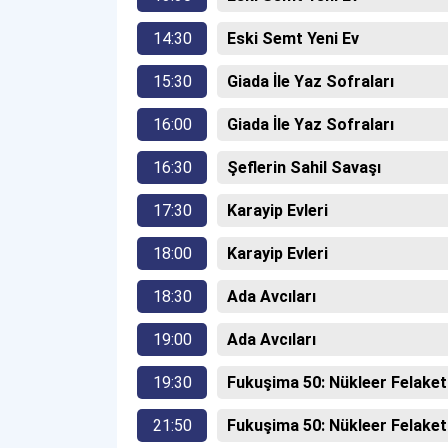
14:30
Eski Semt Yeni Ev
15:30
Giada İle Yaz Sofraları
16:00
Giada İle Yaz Sofraları
16:30
Şeflerin Sahil Savaşı
17:30
Karayip Evleri
18:00
Karayip Evleri
18:30
Ada Avcıları
19:00
Ada Avcıları
19:30
Fukuşima 50: Nükleer Felaket
21:50
Fukuşima 50: Nükleer Felaket