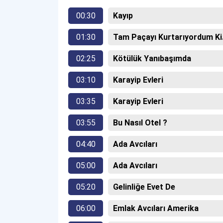
00:30
Kayıp
01:30
Tam Paçayı Kurtarıyordum Ki.
02:25
Kötülük Yanıbaşımda
03:10
Karayip Evleri
03:35
Karayip Evleri
03:55
Bu Nasıl Otel ?
04:40
Ada Avcıları
05:00
Ada Avcıları
05:20
Gelinliğe Evet De
06:00
Emlak Avcıları Amerika