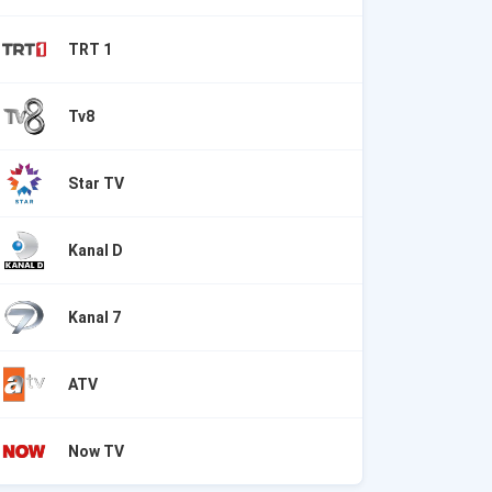
TRT 1
Tv8
Star TV
Kanal D
Kanal 7
ATV
Now TV