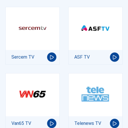
Sercem TV
ASF TV
Van65 TV
Telenews TV