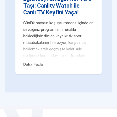
Taşı: Canlitv.Watch ile
Canlı TV Keyfini Yaşa!
Günlük hayatın koşuşturmacası içinde en
sevdiğiniz programları, merakla
beklediğiniz dizileri veya kritik spor
müsabakalarını televizyon karşısında
beklemek artık geçmişte kaldı. Aile
üyeleriniz kumandayı elinde tutarken
veya siz evden uzaktayken bile
Daha Fazla ↓
eğlenceden mahrum kalmak zorunda
değilsiniz. Geleneksel yayıncılığın
kalıplarını yıkan yenilikçi platformumuz
Canlitv.Watch sayesinde, internet
bağlantısı olan her cihazdan
canlı tv
dünyasına anında adım atabilirsiniz. İster
işe giderken otobüste, ister yazlığınızın
bahçesinde, isterseniz de ofiste