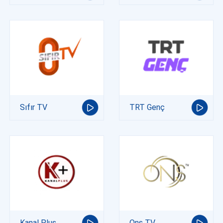
Sıfır TV
TRT Genç
Kanal Plus
Ons TV