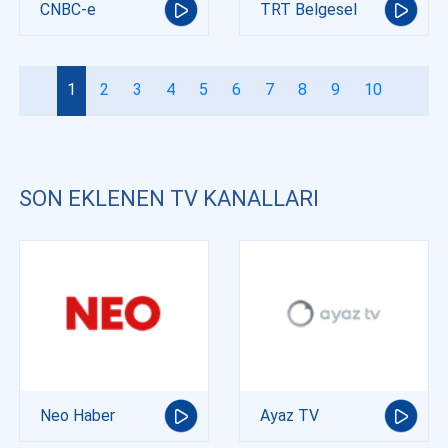
CNBC-e
TRT Belgesel
1
2
3
4
5
6
7
8
9
10
SON EKLENEN TV KANALLARI
Neo Haber
Ayaz TV