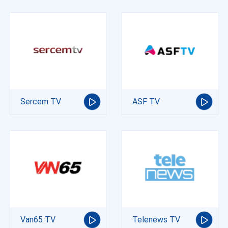
Sercem TV
ASF TV
Van65 TV
Telenews TV