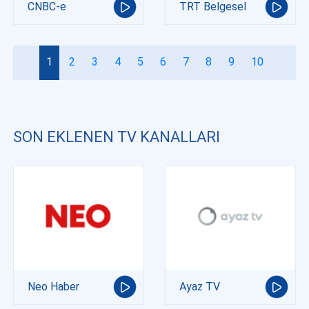
CNBC-e
TRT Belgesel
1
2
3
4
5
6
7
8
9
10
SON EKLENEN TV KANALLARI
Neo Haber
Ayaz TV