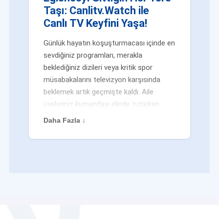
Taşı: Canlitv.Watch ile
Canlı TV Keyfini Yaşa!
Günlük hayatın koşuşturmacası içinde en
sevdiğiniz programları, merakla
beklediğiniz dizileri veya kritik spor
müsabakalarını televizyon karşısında
beklemek artık geçmişte kaldı. Aile
üyeleriniz kumandayı elinde tutarken
veya siz evden uzaktayken bile
Daha Fazla ↓
eğlenceden mahrum kalmak zorunda
değilsiniz. Geleneksel yayıncılığın
kalıplarını yıkan yenilikçi platformumuz
Canlitv.Watch sayesinde, internet
bağlantısı olan her cihazdan
canlı tv
dünyasına anında adım atabilirsiniz. İster
işe giderken otobüste, ister yazlığınızın
bahçesinde, isterseniz de ofiste