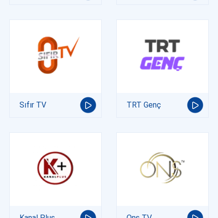
Sıfır TV
TRT Genç
Kanal Plus
Ons TV