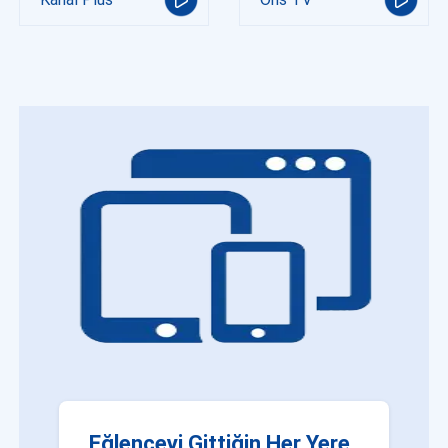
Eğlenceyi Gittiğin Her Yere