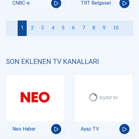
CNBC-e
TRT Belgesel
1
2
3
4
5
6
7
8
9
10
SON EKLENEN TV KANALLARI
Neo Haber
Ayaz TV