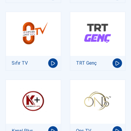
Sıfır TV
TRT Genç
Kanal Plus
Ons TV