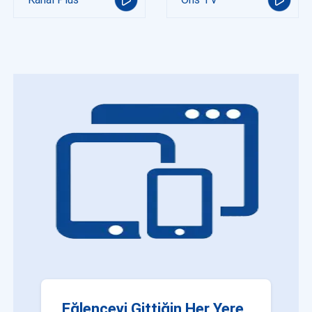
Eğlenceyi Gittiğin Her Yere