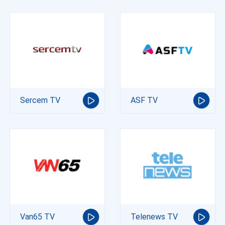
Sercem TV
ASF TV
Van65 TV
Telenews TV