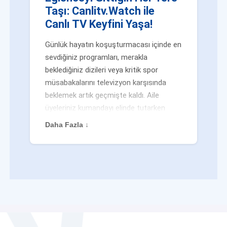
Taşı: Canlitv.Watch ile
Canlı TV Keyfini Yaşa!
Günlük hayatın koşuşturmacası içinde en
sevdiğiniz programları, merakla
beklediğiniz dizileri veya kritik spor
müsabakalarını televizyon karşısında
beklemek artık geçmişte kaldı. Aile
üyeleriniz kumandayı elinde tutarken
veya siz evden uzaktayken bile
Daha Fazla ↓
eğlenceden mahrum kalmak zorunda
değilsiniz. Geleneksel yayıncılığın
kalıplarını yıkan yenilikçi platformumuz
Canlitv.Watch sayesinde, internet
bağlantısı olan her cihazdan
canlı tv
dünyasına anında adım atabilirsiniz. İster
işe giderken otobüste, ister yazlığınızın
bahçesinde, isterseniz de ofiste