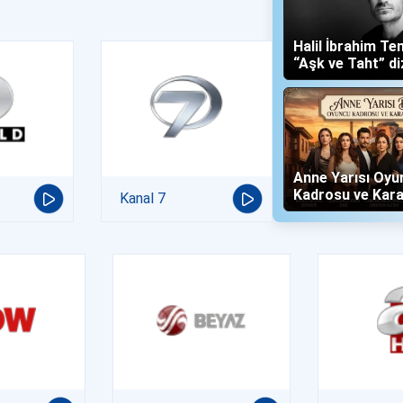
Halil İbrahim Te
“Aşk ve Taht” di
Yalboğan'ı Oldu
Anne Yarısı Oyu
Kadrosu ve Kara
Kanal 7
(Now TV)