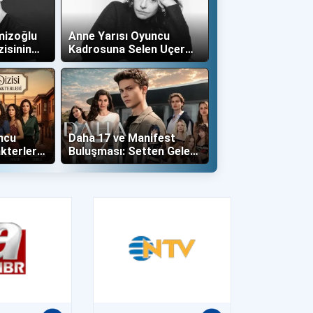
mizoğlu
Anne Yarısı Oyuncu
zisinin
Kadrosuna Selen Uçer
"Altın" Karakteri İle Dahil
Oldu!
ncu
Daha 17 ve Manifest
kterleri
Buluşması: Setten Gelen
İlk Kareler Büyüledi!