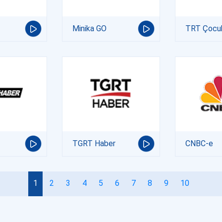
Minika GO
TRT Çocu
TGRT Haber
CNBC-e
1
2
3
4
5
6
7
8
9
10