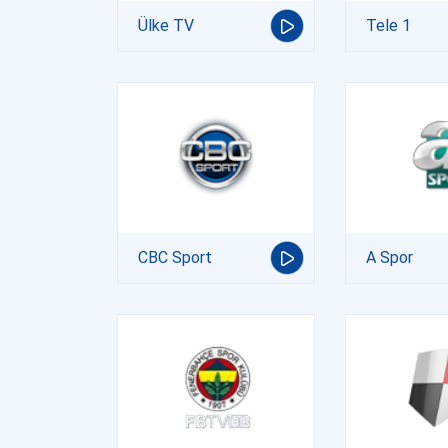
Ülke TV
Tele 1
CBC Sport
A Spor