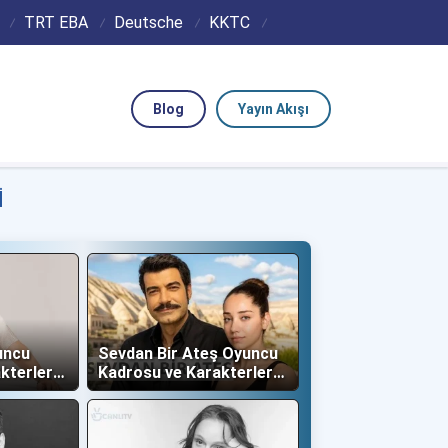
TRT EBA
Deutsche
KKTC
Blog
Yayın Akışı
I
uncu
Sevdan Bir Ateş Oyuncu
kterleri
Kadrosu ve Karakterleri
(Show TV)