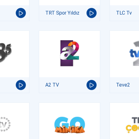
TRT Spor Yıldız
TLC Tv
A2 TV
Teve2