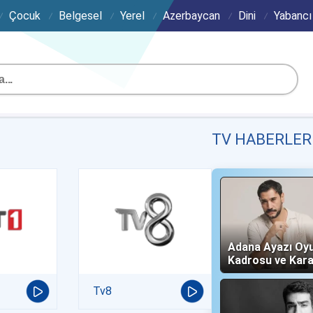
Çocuk
Belgesel
Yerel
Azerbaycan
Dini
Yabancı
TV HABERLER
Adana Ayazı Oy
Kadrosu ve Kara
(Now TV)
Tv8