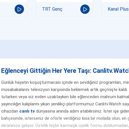
TRT Genç
Kanal Plus
Eğlenceyi Gittiğin Her Yere Taşı: Canlitv.Watch
Günlük hayatın koşuşturmacası içinde en sevdiğiniz programları, merak
müsabakalarını televizyon karşısında beklemek artık geçmişte kaldı. 
tutarken veya siz evden uzaktayken bile eğlenceden mahrum kalmak
yayıncılığın kalıplarını yıkan yenilikçi platformumuz Canlitv.Watch sa
cihazdan
canlı tv
dünyasına anında adım atabilirsiniz. İster işe gider
bahçesinde, isterseniz de ofiste verdiğiniz kısa bir molada olun; en g
ekranınıza geliyor. Üstelik hiçbir karmaşık üyelik formu doldurmada