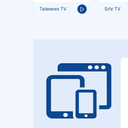
Telenews TV
Sıfır TV