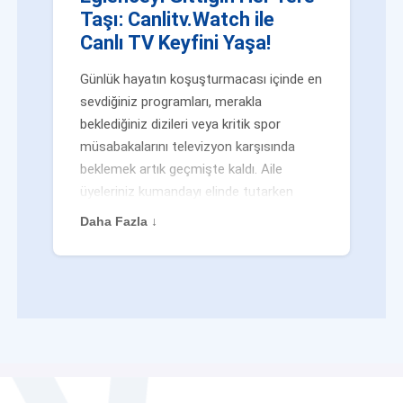
Taşı: Canlitv.Watch ile
Canlı TV Keyfini Yaşa!
Günlük hayatın koşuşturmacası içinde en
sevdiğiniz programları, merakla
beklediğiniz dizileri veya kritik spor
müsabakalarını televizyon karşısında
beklemek artık geçmişte kaldı. Aile
üyeleriniz kumandayı elinde tutarken
veya siz evden uzaktayken bile
Daha Fazla ↓
eğlenceden mahrum kalmak zorunda
değilsiniz. Geleneksel yayıncılığın
kalıplarını yıkan yenilikçi platformumuz
Canlitv.Watch sayesinde, internet
bağlantısı olan her cihazdan
canlı tv
dünyasına anında adım atabilirsiniz. İster
işe giderken otobüste, ister yazlığınızın
bahçesinde, isterseniz de ofiste