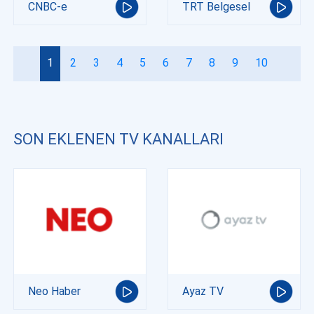
CNBC-e
TRT Belgesel
1
2
3
4
5
6
7
8
9
10
SON EKLENEN TV KANALLARI
Neo Haber
Ayaz TV