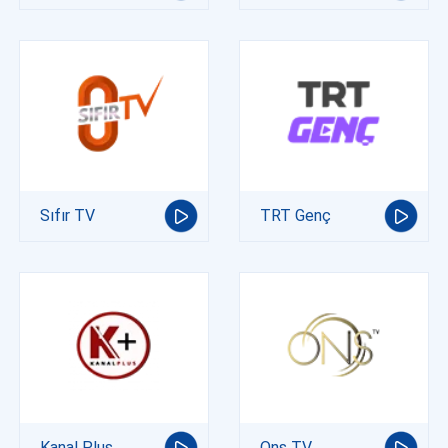
Sıfır TV
TRT Genç
Kanal Plus
Ons TV