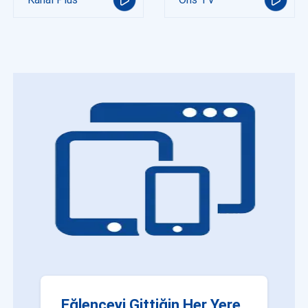
Eğlenceyi Gittiğin Her Yere