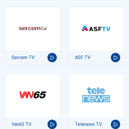
Sercem TV
ASF TV
Van65 TV
Telenews TV