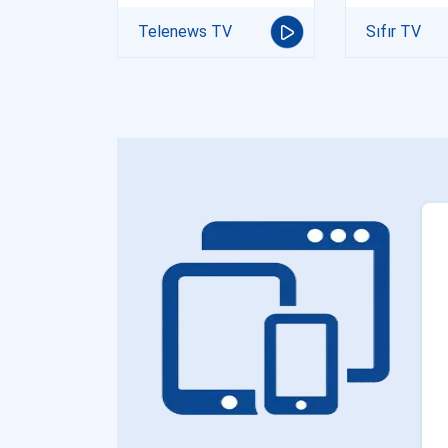
Telenews TV
Sıfır TV