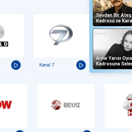
Sevdan Bir Ate
Kadrosu ve Kara
(Show TV)
Anne Yarısı Oyu
Kadrosuna Sele
Kanal 7
"Altın" Karakteri 
Oldu!