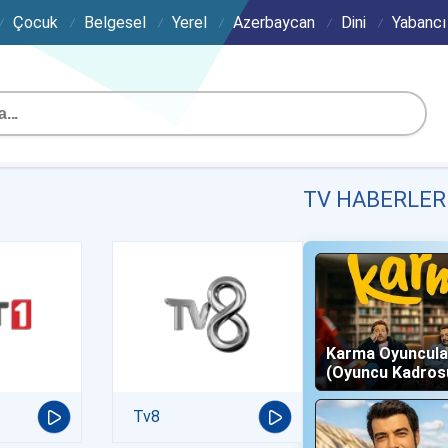
Çocuk
Belgesel
Yerel
Azerbaycan
Dini
Yabancı
TV HABERLER
Karma Oyuncula
(Oyuncu Kadros
Karakterleri)
Tv8