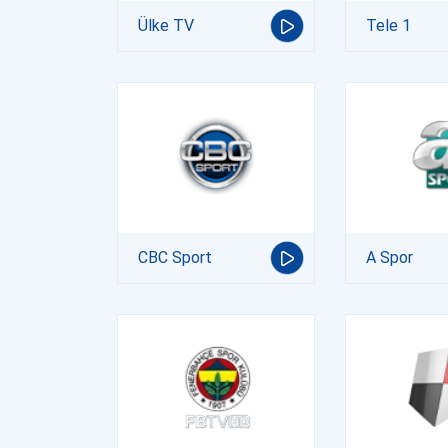
Ülke TV
Tele 1
CBC Sport
A Spor