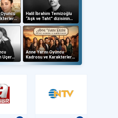
ş Oyuncu
Halil İbrahim Temizoğlu
kterleri
“Aşk ve Taht” dizisinin
Yalboğan'ı Oldu
ncu
Anne Yarısı Oyuncu
n Uçer
Kadrosu ve Karakterleri
İle Dahil
(Now TV)