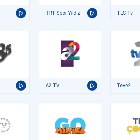
TRT Spor Yıldız
TLC Tv
A2 TV
Teve2