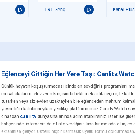
TRT Genç
Kanal Plus
Eğlenceyi Gittiğin Her Yere Taşı: Canlitv.Watch
Günlük hayatın koşuşturmacası içinde en sevdiğiniz programları, merak
müsabakalarını televizyon karşısında beklemek artık geçmişte kaldı. 
tutarken veya siz evden uzaktayken bile eğlenceden mahrum kalmak
yayıncılığın kalıplarını yıkan yenilikçi platformumuz Canlitv.Watch sa
cihazdan
canlı tv
dünyasına anında adım atabilirsiniz. İster işe gider
bahçesinde, isterseniz de ofiste verdiğiniz kısa bir molada olun; en g
ekranınıza geliyor. Üstelik hiçbir karmaşık üyelik formu doldurmada