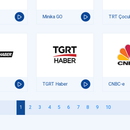
Minika GO
TRT Çocu
TGRT Haber
CNBC-e
1
2
3
4
5
6
7
8
9
10