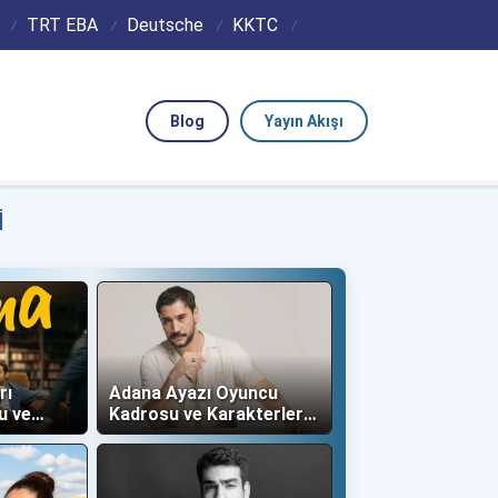
TRT EBA
Deutsche
KKTC
Blog
Yayın Akışı
I
rı
Adana Ayazı Oyuncu
u ve
Kadrosu ve Karakterleri
(Now TV)