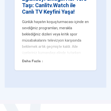
Taşı: Canlitv.Watch ile
Canlı TV Keyfini Yaşa!
Günlük hayatın koşuşturmacası içinde en
sevdiğiniz programları, merakla
beklediğiniz dizileri veya kritik spor
müsabakalarını televizyon karşısında
beklemek artık geçmişte kaldı. Aile
üyeleriniz kumandayı elinde tutarken
veya siz evden uzaktayken bile
Daha Fazla ↓
eğlenceden mahrum kalmak zorunda
değilsiniz. Geleneksel yayıncılığın
kalıplarını yıkan yenilikçi platformumuz
Canlitv.Watch sayesinde, internet
bağlantısı olan her cihazdan
canlı tv
dünyasına anında adım atabilirsiniz. İster
işe giderken otobüste, ister yazlığınızın
bahçesinde, isterseniz de ofiste