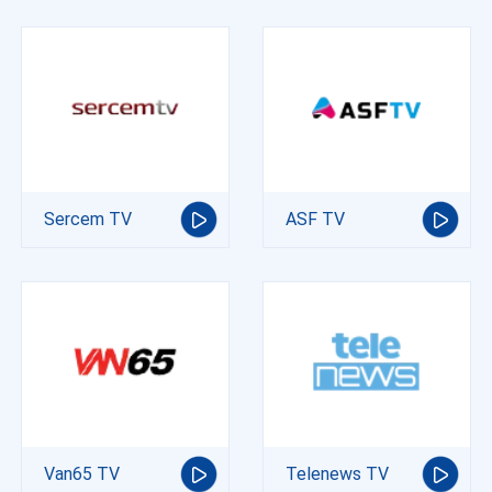
Sercem TV
ASF TV
Van65 TV
Telenews TV