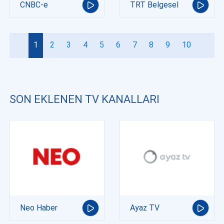
CNBC-e
TRT Belgesel
1
2
3
4
5
6
7
8
9
10
SON EKLENEN TV KANALLARI
Neo Haber
Ayaz TV