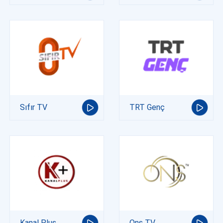
Sıfır TV
TRT Genç
Kanal Plus
Ons TV