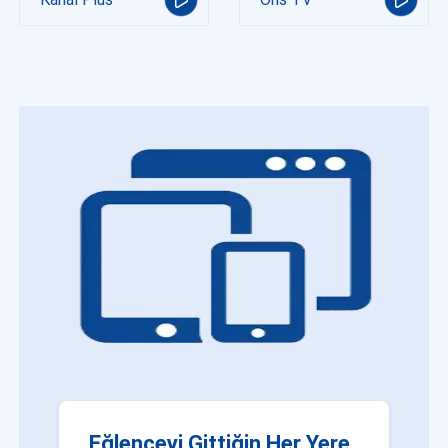
Eğlenceyi Gittiğin Her Yere