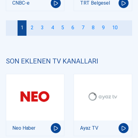
CNBC-e
TRT Belgesel
1
2
3
4
5
6
7
8
9
10
SON EKLENEN TV KANALLARI
Neo Haber
Ayaz TV