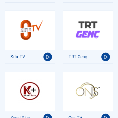
Sıfır TV
TRT Genç
Kanal Plus
Ons TV