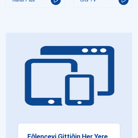
Eğlenceyi Gittiğin Her Yere