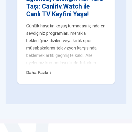
Taşı: Canlitv.Watch ile
Canlı TV Keyfini Yaşa!
Günlük hayatın koşuşturmacası içinde en
sevdiğiniz programları, merakla
beklediğiniz dizileri veya kritik spor
müsabakalarını televizyon karşısında
beklemek artık geçmişte kaldı. Aile
üyeleriniz kumandayı elinde tutarken
veya siz evden uzaktayken bile
Daha Fazla ↓
eğlenceden mahrum kalmak zorunda
değilsiniz. Geleneksel yayıncılığın
kalıplarını yıkan yenilikçi platformumuz
Canlitv.Watch sayesinde, internet
bağlantısı olan her cihazdan
canlı tv
dünyasına anında adım atabilirsiniz. İster
işe giderken otobüste, ister yazlığınızın
bahçesinde, isterseniz de ofiste