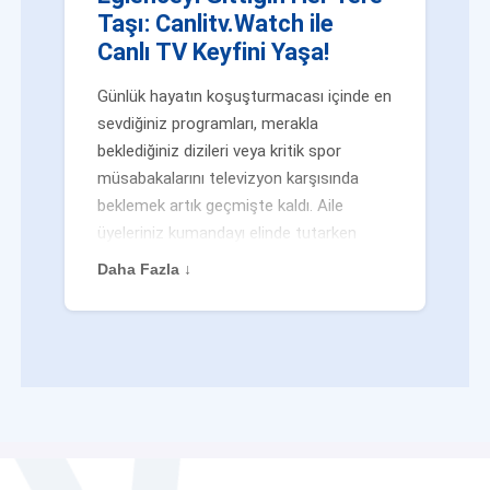
Taşı: Canlitv.Watch ile
Canlı TV Keyfini Yaşa!
Günlük hayatın koşuşturmacası içinde en
sevdiğiniz programları, merakla
beklediğiniz dizileri veya kritik spor
müsabakalarını televizyon karşısında
beklemek artık geçmişte kaldı. Aile
üyeleriniz kumandayı elinde tutarken
veya siz evden uzaktayken bile
Daha Fazla ↓
eğlenceden mahrum kalmak zorunda
değilsiniz. Geleneksel yayıncılığın
kalıplarını yıkan yenilikçi platformumuz
Canlitv.Watch sayesinde, internet
bağlantısı olan her cihazdan
canlı tv
dünyasına anında adım atabilirsiniz. İster
işe giderken otobüste, ister yazlığınızın
bahçesinde, isterseniz de ofiste