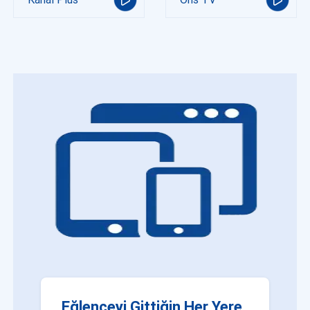
Eğlenceyi Gittiğin Her Yere