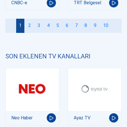
CNBC-e
TRT Belgesel
1
2
3
4
5
6
7
8
9
10
SON EKLENEN TV KANALLARI
Neo Haber
Ayaz TV