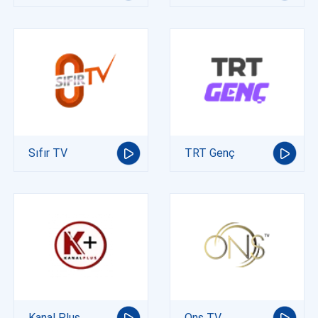
Sıfır TV
TRT Genç
Kanal Plus
Ons TV