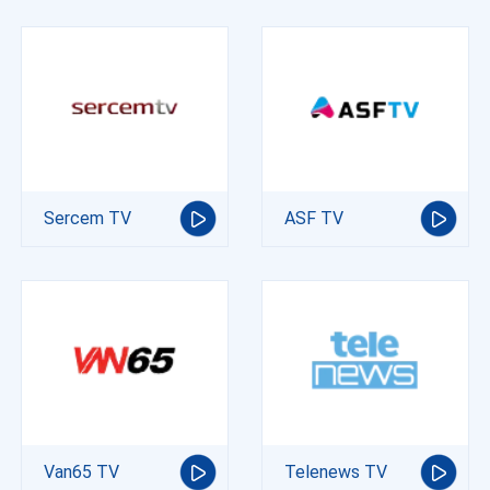
Sercem TV
ASF TV
Van65 TV
Telenews TV