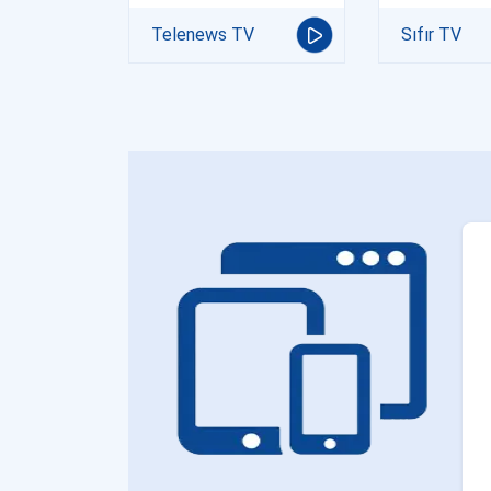
Telenews TV
Sıfır TV