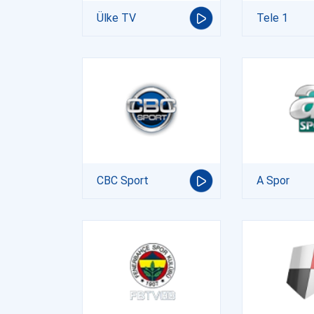
Ülke TV
Tele 1
CBC Sport
A Spor