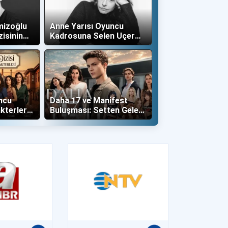
mizoğlu
Anne Yarısı Oyuncu
zisinin
Kadrosuna Selen Uçer
"Altın" Karakteri İle Dahil
Oldu!
ncu
Daha 17 ve Manifest
kterleri
Buluşması: Setten Gelen
İlk Kareler Büyüledi!