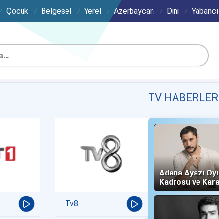
Çocuk
Belgesel
Yerel
Azerbaycan
Dini
Yabancı
TV HABERLER
Adana Ayazı Oy
Kadrosu ve Kara
(Now TV)
Tv8