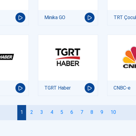
Minika GO
TRT Çocu
TGRT Haber
CNBC-e
1
2
3
4
5
6
7
8
9
10