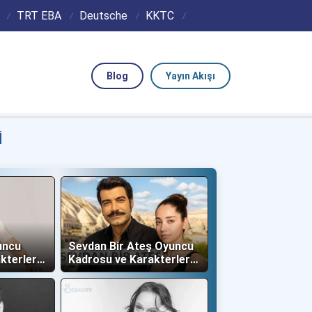
TRT EBA
Deutsche
KKTC
Blog
Yayın Akışı
I
uncu
Sevdan Bir Ateş Oyuncu
kterleri
Kadrosu ve Karakterleri
(Show TV)