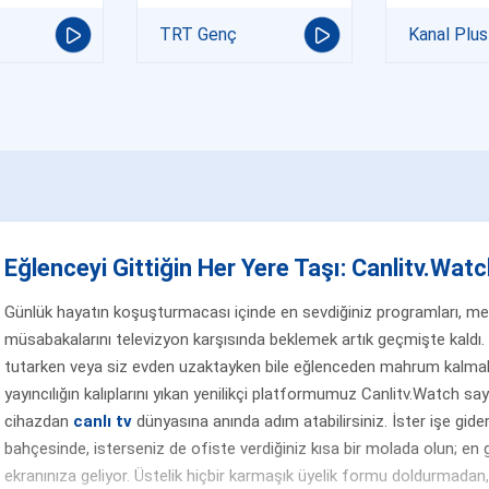
TRT Genç
Kanal Plus
Eğlenceyi Gittiğin Her Yere Taşı: Canlitv.Watch
Günlük hayatın koşuşturmacası içinde en sevdiğiniz programları, merak
müsabakalarını televizyon karşısında beklemek artık geçmişte kaldı. 
tutarken veya siz evden uzaktayken bile eğlenceden mahrum kalmak
yayıncılığın kalıplarını yıkan yenilikçi platformumuz Canlitv.Watch sa
cihazdan
canlı tv
dünyasına anında adım atabilirsiniz. İster işe gider
bahçesinde, isterseniz de ofiste verdiğiniz kısa bir molada olun; en g
ekranınıza geliyor. Üstelik hiçbir karmaşık üyelik formu doldurmada