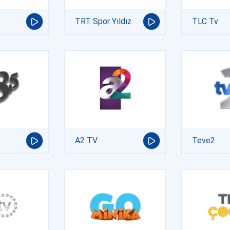
TRT Spor Yıldız
TLC Tv
A2 TV
Teve2