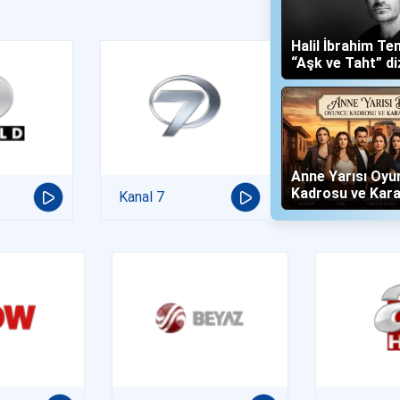
Halil İbrahim Te
“Aşk ve Taht” di
Yalboğan'ı Oldu
Anne Yarısı Oyu
Kadrosu ve Kara
Kanal 7
(Now TV)