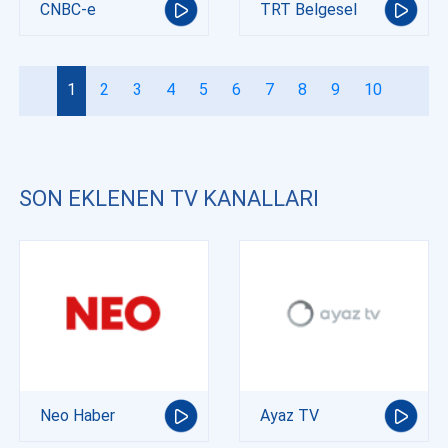
CNBC-e
TRT Belgesel
1
2
3
4
5
6
7
8
9
10
SON EKLENEN TV KANALLARI
Neo Haber
Ayaz TV