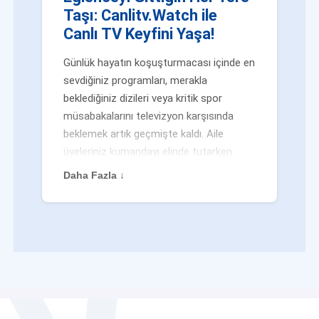
Taşı: Canlitv.Watch ile
Canlı TV Keyfini Yaşa!
Günlük hayatın koşuşturmacası içinde en
sevdiğiniz programları, merakla
beklediğiniz dizileri veya kritik spor
müsabakalarını televizyon karşısında
beklemek artık geçmişte kaldı. Aile
üyeleriniz kumandayı elinde tutarken
veya siz evden uzaktayken bile
Daha Fazla ↓
eğlenceden mahrum kalmak zorunda
değilsiniz. Geleneksel yayıncılığın
kalıplarını yıkan yenilikçi platformumuz
Canlitv.Watch sayesinde, internet
bağlantısı olan her cihazdan
canlı tv
dünyasına anında adım atabilirsiniz. İster
işe giderken otobüste, ister yazlığınızın
bahçesinde, isterseniz de ofiste