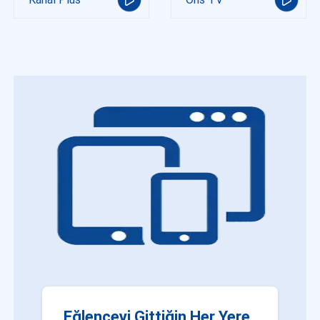
Eğlenceyi Gittiğin Her Yere