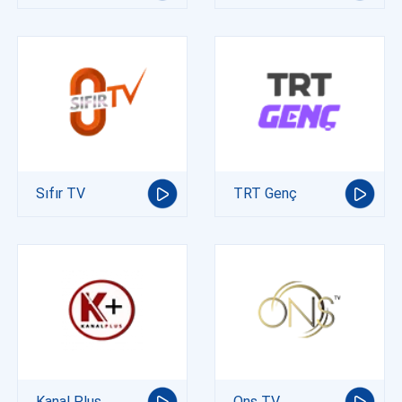
Sıfır TV
TRT Genç
Kanal Plus
Ons TV