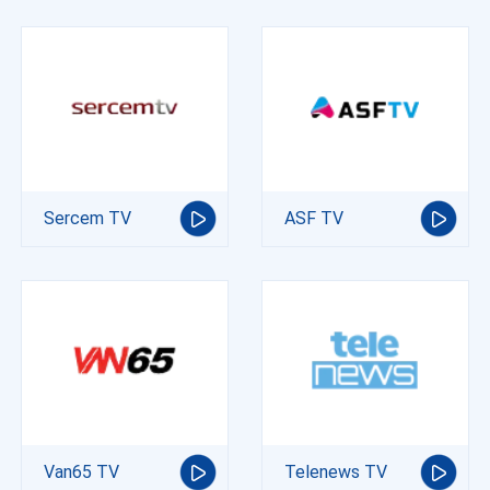
Sercem TV
ASF TV
Van65 TV
Telenews TV