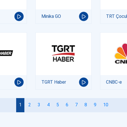
Minika GO
TRT Çocu
TGRT Haber
CNBC-e
1
2
3
4
5
6
7
8
9
10