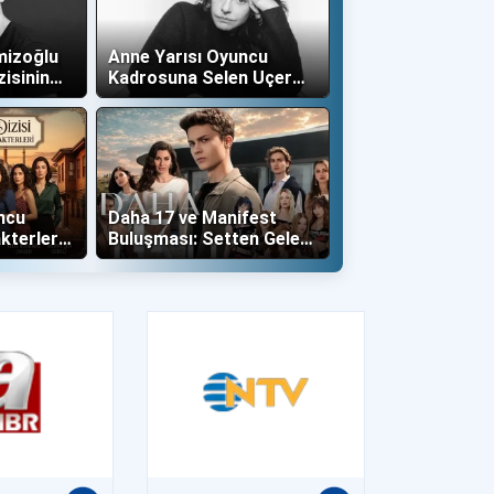
mizoğlu
Anne Yarısı Oyuncu
zisinin
Kadrosuna Selen Uçer
"Altın" Karakteri İle Dahil
Oldu!
ncu
Daha 17 ve Manifest
kterleri
Buluşması: Setten Gelen
İlk Kareler Büyüledi!