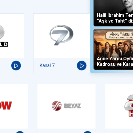
Halil İbrahim Te
“Aşk ve Taht” di
Yalboğan'ı Oldu
Anne Yarısı Oyu
Kadrosu ve Kara
Kanal 7
(Now TV)