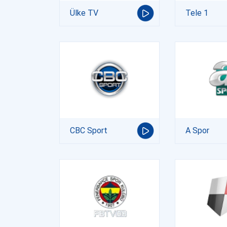
Ülke TV
Tele 1
CBC Sport
A Spor