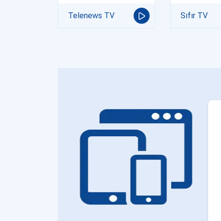
Telenews TV
Sıfır TV