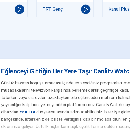
TRT Genç
Kanal Plus
Eğlenceyi Gittiğin Her Yere Taşı: Canlitv.Watch
Günlük hayatın koşuşturmacası içinde en sevdiğiniz programları, merak
müsabakalarını televizyon karşısında beklemek artık geçmişte kaldı. 
tutarken veya siz evden uzaktayken bile eğlenceden mahrum kalmak
yayıncılığın kalıplarını yıkan yenilikçi platformumuz Canlitv.Watch sa
cihazdan
canlı tv
dünyasına anında adım atabilirsiniz. İster işe gider
bahçesinde, isterseniz de ofiste verdiğiniz kısa bir molada olun; en g
ekranınıza geliyor. Üstelik hiçbir karmaşık üyelik formu doldurmada