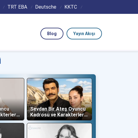
TRT EBA
Deutsche
KKTC
Blog
Yayın Akışı
I
uncu
Sevdan Bir Ateş Oyuncu
kterleri
Kadrosu ve Karakterleri
(Show TV)