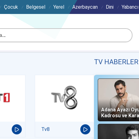
Çocuk
Belgesel
Yerel
Azerbaycan
Dini
Yabancı
TV HABERLER
Adana Ayazı Oy
Kadrosu ve Kara
(Now TV)
Tv8