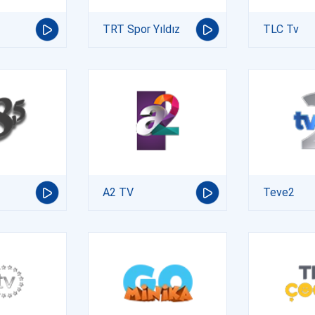
TRT Spor Yıldız
TLC Tv
A2 TV
Teve2