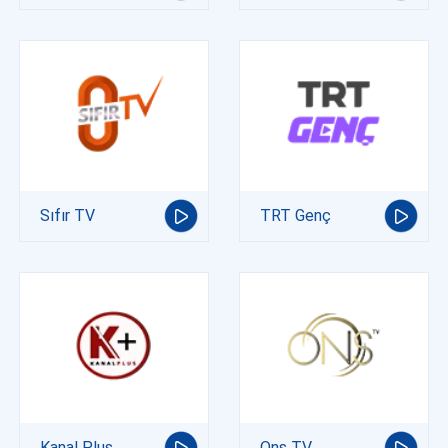
Sıfır TV
TRT Genç
Kanal Plus
Ons TV