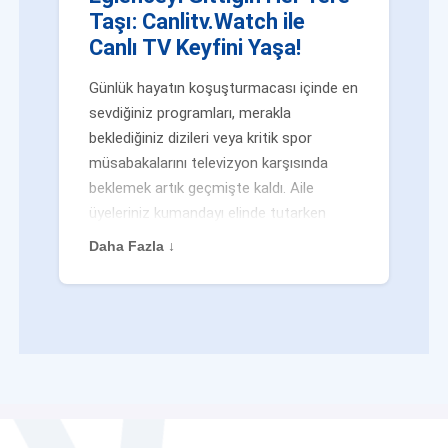
Taşı: Canlitv.Watch ile
Canlı TV Keyfini Yaşa!
Günlük hayatın koşuşturmacası içinde en
sevdiğiniz programları, merakla
beklediğiniz dizileri veya kritik spor
müsabakalarını televizyon karşısında
beklemek artık geçmişte kaldı. Aile
üyeleriniz kumandayı elinde tutarken
veya siz evden uzaktayken bile
Daha Fazla ↓
eğlenceden mahrum kalmak zorunda
değilsiniz. Geleneksel yayıncılığın
kalıplarını yıkan yenilikçi platformumuz
Canlitv.Watch sayesinde, internet
bağlantısı olan her cihazdan
canlı tv
dünyasına anında adım atabilirsiniz. İster
işe giderken otobüste, ister yazlığınızın
bahçesinde, isterseniz de ofiste