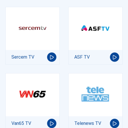
Sercem TV
ASF TV
Van65 TV
Telenews TV