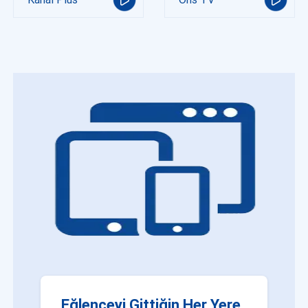
Eğlenceyi Gittiğin Her Yere