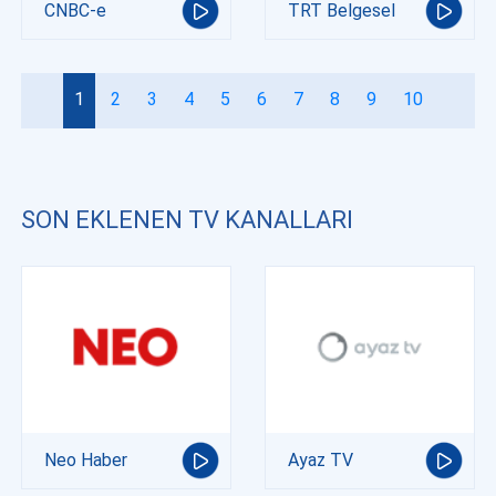
CNBC-e
TRT Belgesel
1
2
3
4
5
6
7
8
9
10
SON EKLENEN TV KANALLARI
Neo Haber
Ayaz TV