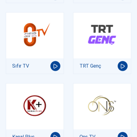
Sıfır TV
TRT Genç
Kanal Plus
Ons TV