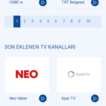
CNBC-e
TRT Belgesel
1
2
3
4
5
6
7
8
9
10
SON EKLENEN TV KANALLARI
Neo Haber
Ayaz TV