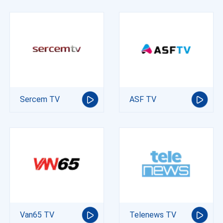
Sercem TV
ASF TV
Van65 TV
Telenews TV