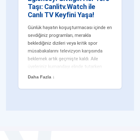
Taşı: Canlitv.Watch ile
Canlı TV Keyfini Yaşa!
Günlük hayatın koşuşturmacası içinde en
sevdiğiniz programları, merakla
beklediğiniz dizileri veya kritik spor
müsabakalarını televizyon karşısında
beklemek artık geçmişte kaldı. Aile
üyeleriniz kumandayı elinde tutarken
veya siz evden uzaktayken bile
Daha Fazla ↓
eğlenceden mahrum kalmak zorunda
değilsiniz. Geleneksel yayıncılığın
kalıplarını yıkan yenilikçi platformumuz
Canlitv.Watch sayesinde, internet
bağlantısı olan her cihazdan
canlı tv
dünyasına anında adım atabilirsiniz. İster
işe giderken otobüste, ister yazlığınızın
bahçesinde, isterseniz de ofiste