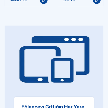
Eğlenceyi Gittiğin Her Yere