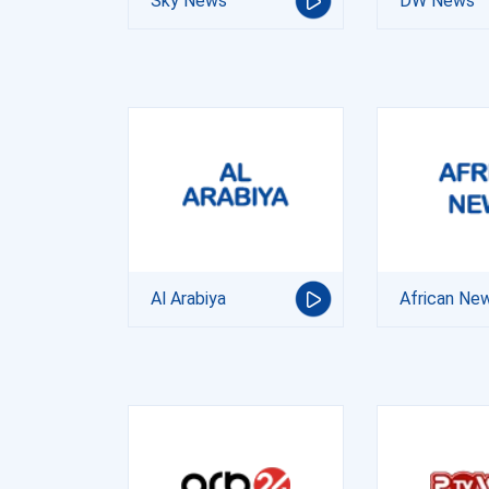
Sky News
DW News
Al Arabiya
African New