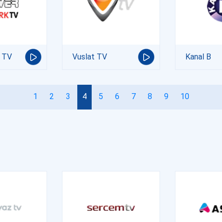
 TV
Vuslat TV
Kanal B
1
2
3
4
5
6
7
8
9
10