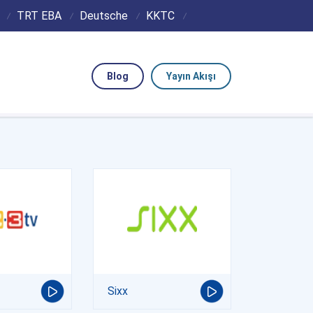
TRT EBA
Deutsche
KKTC
Blog
Yayın Akışı
Sixx