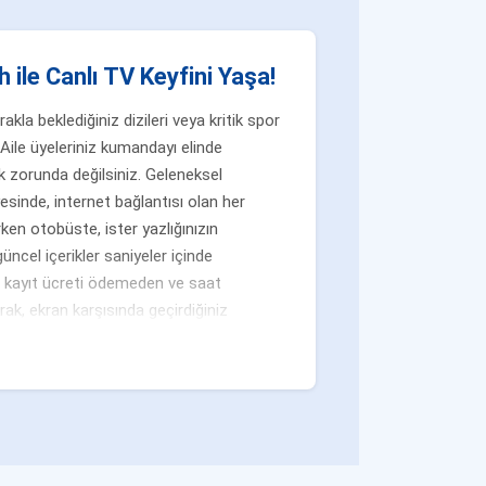
 ile Canlı TV Keyfini Yaşa!
la beklediğiniz dizileri veya kritik spor
Aile üyeleriniz kumandayı elinde
 zorunda değilsiniz. Geleneksel
yesinde, internet bağlantısı olan her
ken otobüste, ister yazlığınızın
üncel içerikler saniyeler içinde
n, kayıt ücreti ödemeden ve saat
ak, ekran karşısında geçirdiğiniz
ramları
iziler, eğlence dolu yarışmalar ve
taki
Ulusal TV Kanalları
kategorimiz
a geçip sürükleyici hikayelere tanık