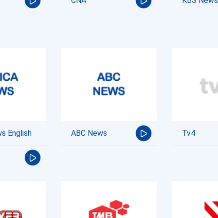
CNA
KBS News
s English
ABC News
Tv4