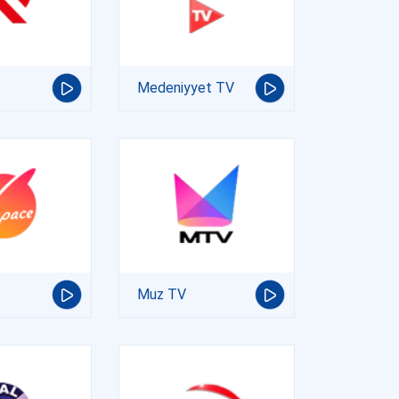
Medeniyyet TV
Muz TV