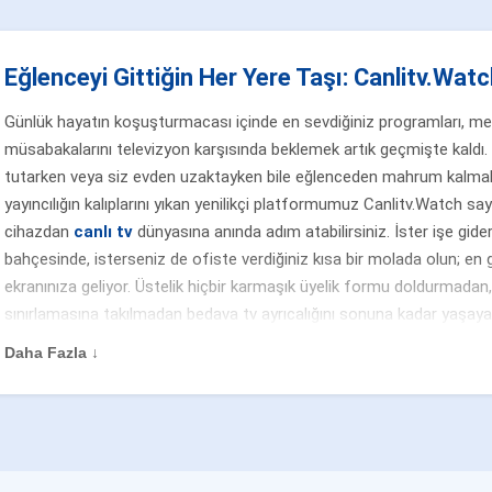
Eğlenceyi Gittiğin Her Yere Taşı: Canlitv.Watch
Günlük hayatın koşuşturmacası içinde en sevdiğiniz programları, merak
müsabakalarını televizyon karşısında beklemek artık geçmişte kaldı. 
tutarken veya siz evden uzaktayken bile eğlenceden mahrum kalmak
yayıncılığın kalıplarını yıkan yenilikçi platformumuz Canlitv.Watch sa
cihazdan
canlı tv
dünyasına anında adım atabilirsiniz. İster işe gider
bahçesinde, isterseniz de ofiste verdiğiniz kısa bir molada olun; en g
ekranınıza geliyor. Üstelik hiçbir karmaşık üyelik formu doldurmada
sınırlamasına takılmadan bedava tv ayrıcalığını sonuna kadar yaşayar
zamanın kalitesini artırmak tamamen sizin elinizde.
Daha Fazla ↓
Ulusal Kanalların Eşsiz Dizileri ve Gündüz Kuşağı Prog
Televizyon izleyicilerinin en büyük tutkusu olan yüksek bütçeli yerli d
sabahın enerjisini yansıtan gündüz kuşağı şovları için Canlitv.Watch'
7/24 kesintisiz yayında! Akşam yemeğinden sonra ailecek ekran başın