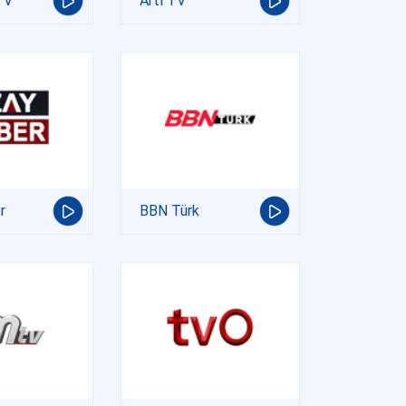
TV
Artı TV
r
BBN Türk