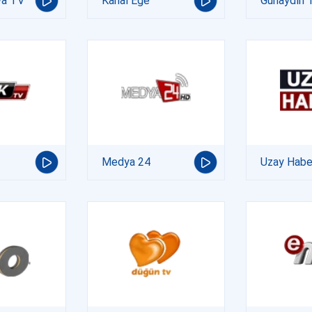
ya TV
Kanal Ege
Günaydın 
Medya 24
Uzay Habe