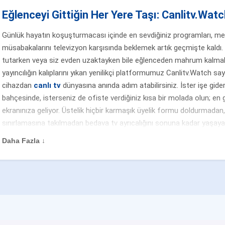
Eğlenceyi Gittiğin Her Yere Taşı: Canlitv.Watch
Günlük hayatın koşuşturmacası içinde en sevdiğiniz programları, merak
müsabakalarını televizyon karşısında beklemek artık geçmişte kaldı. 
tutarken veya siz evden uzaktayken bile eğlenceden mahrum kalmak
yayıncılığın kalıplarını yıkan yenilikçi platformumuz Canlitv.Watch sa
cihazdan
canlı tv
dünyasına anında adım atabilirsiniz. İster işe gider
bahçesinde, isterseniz de ofiste verdiğiniz kısa bir molada olun; en g
ekranınıza geliyor. Üstelik hiçbir karmaşık üyelik formu doldurmada
sınırlamasına takılmadan bedava tv ayrıcalığını sonuna kadar yaşayar
zamanın kalitesini artırmak tamamen sizin elinizde.
Daha Fazla ↓
Ulusal Kanalların Eşsiz Dizileri ve Gündüz Kuşağı Prog
Televizyon izleyicilerinin en büyük tutkusu olan yüksek bütçeli yerli d
sabahın enerjisini yansıtan gündüz kuşağı şovları için Canlitv.Watch'
7/24 kesintisiz yayında! Akşam yemeğinden sonra ailecek ekran başın
olmak veya hafta sonu sinema keyfi yapmak istiyorsanız, Türkiye'nin 