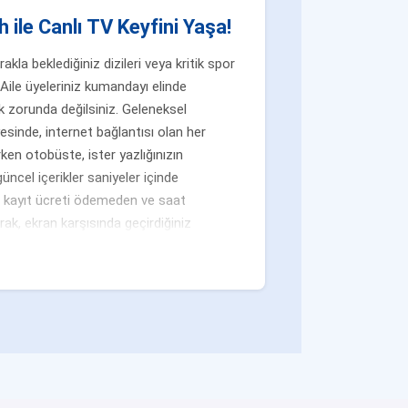
 ile Canlı TV Keyfini Yaşa!
la beklediğiniz dizileri veya kritik spor
Aile üyeleriniz kumandayı elinde
 zorunda değilsiniz. Geleneksel
yesinde, internet bağlantısı olan her
ken otobüste, ister yazlığınızın
üncel içerikler saniyeler içinde
n, kayıt ücreti ödemeden ve saat
ak, ekran karşısında geçirdiğiniz
ramları
iziler, eğlence dolu yarışmalar ve
taki
Ulusal TV Kanalları
kategorimiz
a geçip sürükleyici hikayelere tanık
en köklü ve en popüler yayıncılarını tek