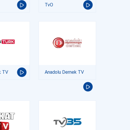
TvO
k TV
Anadolu Dernek TV