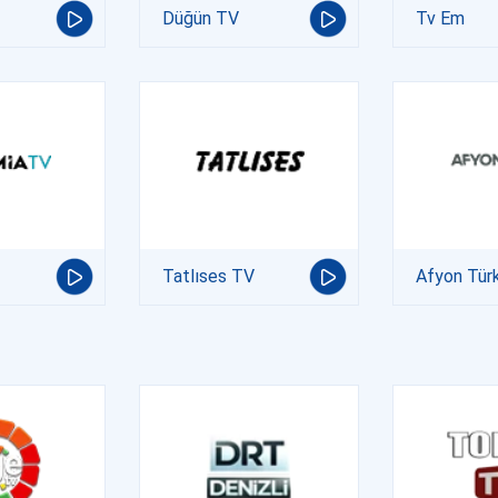
Düğün TV
Tv Em
Tatlıses TV
Afyon Tür