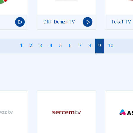
DRT Denizli TV
Tokat TV
1
2
3
4
5
6
7
8
9
10