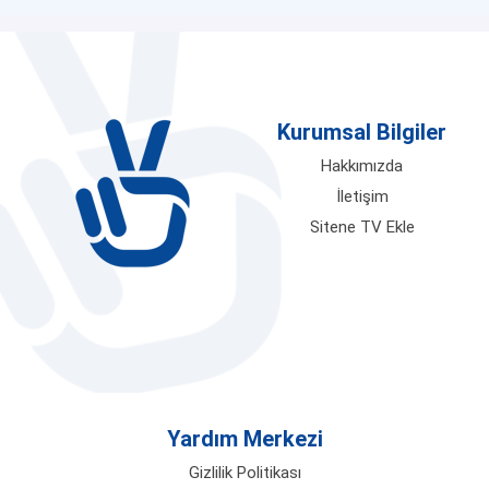
işe giderken otobüste, ister yazlığınızın
bahçesinde, isterseniz de ofiste
verdiğiniz kısa bir molada olun; en güncel
içerikler saniyeler içinde ekranınıza
Kurumsal Bilgiler
geliyor. Üstelik hiçbir karmaşık üyelik
formu doldurmadan, kayıt ücreti
Hakkımızda
ödemeden ve saat sınırlamasına
İletişim
takılmadan bedava tv ayrıcalığını sonuna
Sitene TV Ekle
kadar yaşayarak, ekran karşısında
geçirdiğiniz zamanın kalitesini artırmak
tamamen sizin elinizde.
Ulusal Kanalların Eşsiz Dizileri ve
Gündüz Kuşağı Programları
Televizyon izleyicilerinin en büyük
Yardım Merkezi
tutkusu olan yüksek bütçeli yerli diziler,
eğlence dolu yarışmalar ve sabahın
Gizlilik Politikası