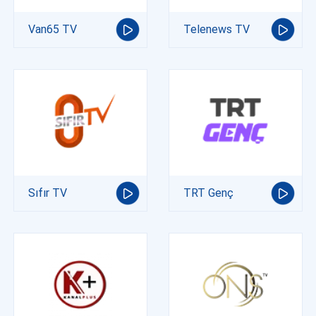
Van65 TV
Telenews TV
Sıfır TV
TRT Genç