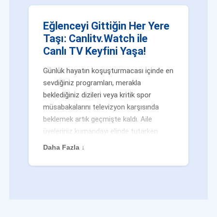
Eğlenceyi Gittiğin Her Yere
Taşı: Canlitv.Watch ile
Canlı TV Keyfini Yaşa!
Günlük hayatın koşuşturmacası içinde en
sevdiğiniz programları, merakla
beklediğiniz dizileri veya kritik spor
müsabakalarını televizyon karşısında
beklemek artık geçmişte kaldı. Aile
üyeleriniz kumandayı elinde tutarken
veya siz evden uzaktayken bile
Daha Fazla ↓
eğlenceden mahrum kalmak zorunda
değilsiniz. Geleneksel yayıncılığın
kalıplarını yıkan yenilikçi platformumuz
Canlitv.Watch sayesinde, internet
bağlantısı olan her cihazdan
canlı tv
dünyasına anında adım atabilirsiniz. İster