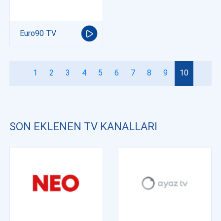
Euro90 TV
1
2
3
4
5
6
7
8
9
10
SON EKLENEN TV KANALLARI