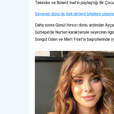
Tekindor ve Bülent İnal’ın paylaştığı Bir Çoc
Seversin dizisi ile ilgili detaylı bilgilere ulaşm
Daha sonra Gönül Hırsızı dizisi, ardından Ayç
Gültepe’de Nurten karakteriyle seyircinin ilg
Songül Öden ve Mert Fırat’ın başrollerinde o