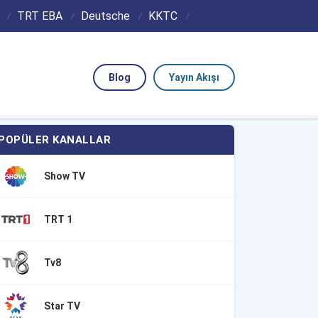
TRT EBA
Deutsche
KKTC
Blog
Yayın Akışı
POPÜLER KANALLAR
Show TV
TRT 1
Tv8
Star TV