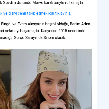
uk Sevdim dizisinde Merve karakteriyle rol almıştır.
ak ve diziyi canlı takip etmek için tıklayınız.
a Bingöl ve Evrim Alasya'nın başrol olduğu, Benim Adım
isini çekmeyi başarmıştır. Kariyerine 2015 senesinde
ynadığı, Serçe Sarayı’nda Sinem olarak.