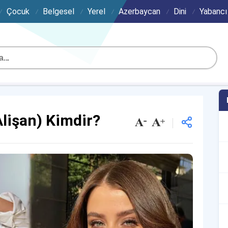
Çocuk
Belgesel
Yerel
Azerbaycan
Dini
Yabancı
Alişan) Kimdir?