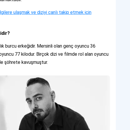
bilgilere ulaşmak ve diziyi canlı takip etmek için
idir?
ık burcu erkeğidir. Mersinli olan genç oyuncu 36
oyuncu 77 kilodur. Birçok dizi ve filmde rol alan oyuncu
iyle şöhrete kavuşmuştur.