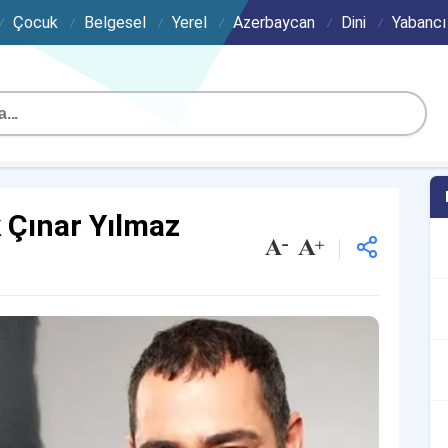
Çocuk
Belgesel
Yerel
Azerbaycan
Dini
Yabancı
 Çınar Yılmaz