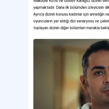
Makbule Kofis ve Gülsev Karagöz dizinin senar
yapmaktadır. Daha ilk bölümden izleyicinin di
Ayrıca dizinin konusu kadınlar için anneliğin
oyuncuların yer aldığı dizi senaryosu ve çekim
toplayan dizinin diğer bölümleri merakla bek