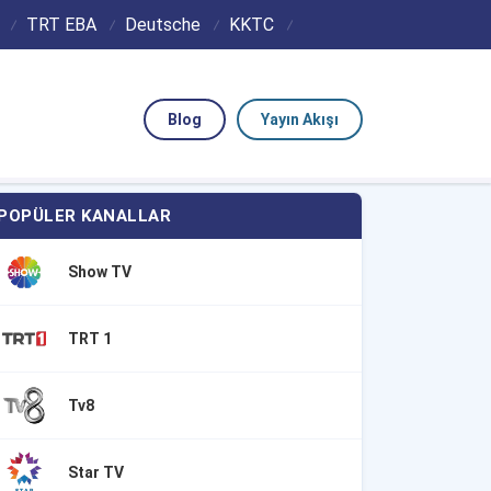
TRT EBA
Deutsche
KKTC
Blog
Yayın Akışı
POPÜLER KANALLAR
Show TV
TRT 1
Tv8
Star TV