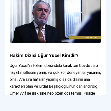
Hakim Dizisi Uğur Yücel Kimdir?
Uğur Yücel'in Hakim dizisindeki karakteri Cevdet ise
hayatın sillesini yemiş ve çok zor deneyimler yaşamış
birisi. Ara sıra hatalar yapmış olsa da dizinin ana
karakteri olan ve Erdal Beşikçioğlu'nun canlandırdığı
Ömer Arif ile ilişkisine hep özen göstermiş. Pisliğe
bulaşmış ve yanlış adamlarla ilişkiye girdiği olmuşsa
da artık onurlu ve düzgün bir hayat sürdürmekte.