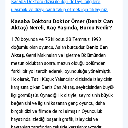
Kasaba Doktoru dizisi ile ilgili detaylı bilgilere
ulaşmak ve diziyi canlı takip etmek için tıklayınız.
Kasaba Doktoru Doktor Ömer (Deniz Can
Aktaş) Nereli, Kaç Yaşında, Burcu Nedir?
1.78 boyunda ve 75 kilodur. 28 Temmuz 1993
doğumlu olan oyuncu, Aslan burcudur.
Deniz Can
Aktaş
, Gemi Makinaları ve İşletme Bölümünden
mezun olduktan sonra, mezun olduğu bölümden
farklı bir yol tercih ederek, oyunculuğa yönelmiştir.
İlk olarak, Tatlı Küçük Yalancılar dizisinde izleyicinin
karşısına çıkan Deniz Can Aktaş, seyircisinden büyük
ilgi görmüştür. Oynadığı ilk diziyle, seyircisinin büyük
beğenisini ve ilgisini kazanan genç oyuncu, daha
birçok dizi ve filmde de rol almıştır. Oyunculuk
hayatında izlediği başarılı grafik, izleyicisi ve
hayranları tarafından taktirle karşılanmaktadır.