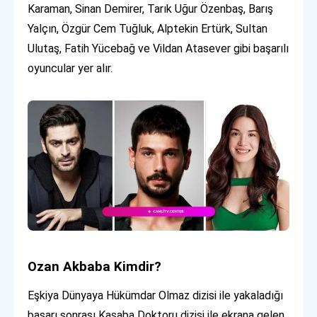
Karaman, Sinan Demirer, Tarık Uğur Özenbaş, Barış
Yalçın, Özgür Cem Tuğluk, Alptekin Ertürk, Sultan
Ulutaş, Fatih Yücebağ ve Vildan Atasever gibi başarılı
oyuncular yer alır.
Ozan Akbaba Kimdir?
Eşkiya Dünyaya Hükümdar Olmaz dizisi ile yakaladığı
başarı sonrası Kasaba Doktoru dizisi ile ekrana gelen