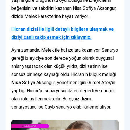
yaşına göre olağanüstü oyunculuğu ile izleyicilerin
beğenisini ve takdirini kazanan Nisa Sofiya Aksongur,
dizide Melek karakterine hayat veriyor.
Hicran dizisi ile ilgili detaylı bilgilere ulaşmak ve
diziyi canlı takip etmek için tıklayınız.
Aynı zamanda; Melek ile hafızalara kazınıyor. Senaryo
gereği izleyiciye son derece yoğun olarak duygusal
anlar yaşatacak olan küçük yıldız, dizi setinin ise
sonsuz bir neşe kaynağı oldu. Hicran’ın küçük meleği
Nisa
Sofiya Aksongur, yönetmenliğini Gürsel Ateş’in
yaptığı Hicran’ın senaryosunda en değerli ve önemli
olan rolü üstlenmektedir. Bu eşsiz dizinin
senaryosunu ise Gayb senaryo ekibi kaleme alıyor.