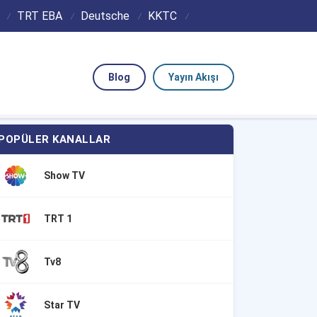
TRT EBA
Deutsche
KKTC
Blog
Yayın Akışı
POPÜLER KANALLAR
Show TV
TRT 1
Tv8
Star TV