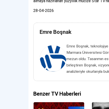
almaya hazırlanan yüzyıllık mucize Star TV’nin
28-04-2026
Emre Boşnak
Emre Boşnak, teknolojiye
Marmara Üniversitesi Görs
mezun oldu. Tasarımın es
birleştiren Boşnak, vizyon
analizleriyle okurlarıyla bu
Benzer TV Haberleri