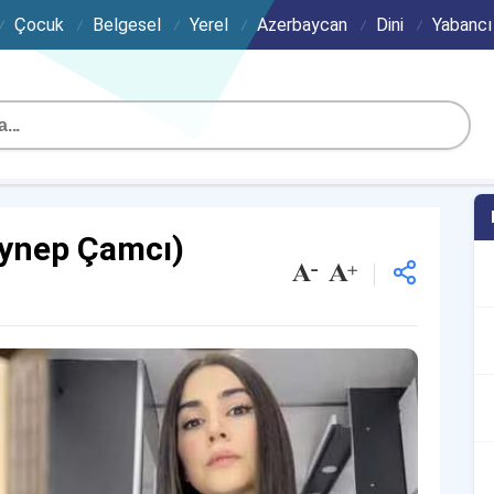
Çocuk
Belgesel
Yerel
Azerbaycan
Dini
Yabancı
eynep Çamcı)