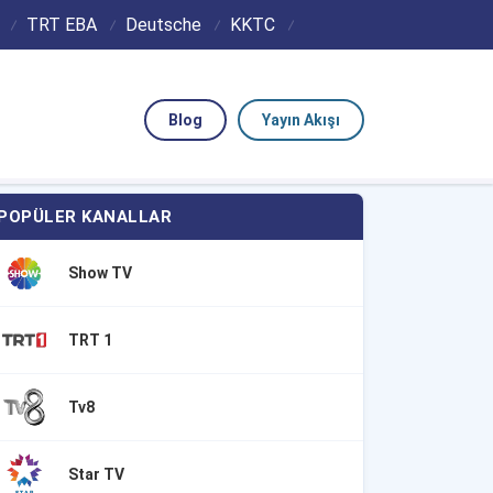
TRT EBA
Deutsche
KKTC
Blog
Yayın Akışı
POPÜLER KANALLAR
Show TV
TRT 1
Tv8
Star TV