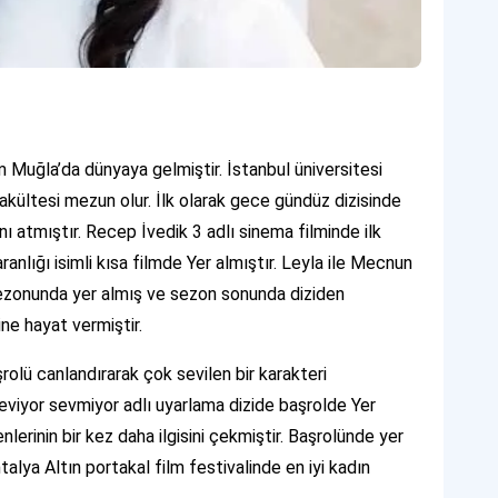
Muğla’da dünyaya gelmiştir. İstanbul üniversitesi
akültesi mezun olur. İlk olarak gece gündüz dizisinde
ını atmıştır. Recep İvedik 3 adlı sinema filminde ilk
anlığı isimli kısa filmde Yer almıştır. Leyla ile Mecnun
sezonunda yer almış ve sezon sonunda diziden
ine hayat vermiştir.
şrolü canlandırarak çok sevilen bir karakteri
seviyor sevmiyor adlı uyarlama dizide başrolde Yer
enlerinin bir kez daha ilgisini çekmiştir. Başrolünde yer
alya Altın portakal film festivalinde en iyi kadın