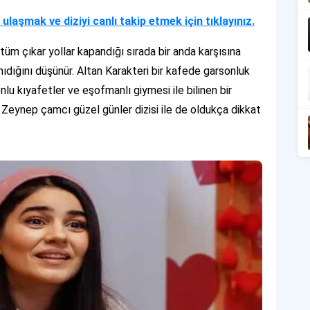
re ulaşmak ve diziyi canlı takip etmek için tıklayınız.
 tüm çıkar yollar kapandığı sırada bir anda karşısına
nıdığını düşünür. Altan Karakteri bir kafede garsonluk
nlu kıyafetler ve eşofmanlı giymesi ile bilinen bir
n Zeynep çamcı güzel günler dizisi ile de oldukça dikkat