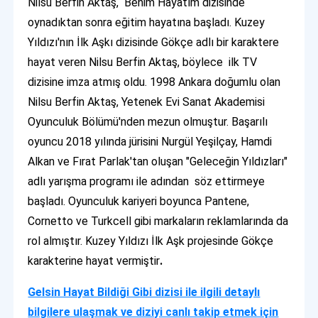
Nilsu Berfin Aktaş, Benim Hayatım dizisinde
oynadıktan sonra eğitim hayatına başladı. Kuzey
Yıldızı'nın İlk Aşkı dizisinde Gökçe adlı bir karaktere
hayat veren Nilsu Berfin Aktaş, böylece ilk TV
dizisine imza atmış oldu. 1998 Ankara doğumlu olan
Nilsu Berfin Aktaş, Yetenek Evi Sanat Akademisi
Oyunculuk Bölümü'nden mezun olmuştur. Başarılı
oyuncu 2018 yılında jürisini Nurgül Yeşilçay, Hamdi
Alkan ve Fırat Parlak'tan oluşan "Geleceğin Yıldızları"
adlı yarışma programı ile adından söz ettirmeye
başladı. Oyunculuk kariyeri boyunca Pantene,
Cornetto ve Turkcell gibi markaların reklamlarında da
rol almıştır. Kuzey Yıldızı İlk Aşk projesinde Gökçe
karakterine hayat vermiştir
.
Gelsin Hayat Bildiği Gibi dizisi ile ilgili detaylı
bilgilere ulaşmak ve diziyi canlı takip etmek için