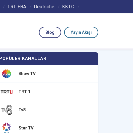
TRT EBA
Deutsche
KKTC
Blog
Yayın Akışı
POPÜLER KANALLAR
Show TV
TRT 1
Tv8
Star TV