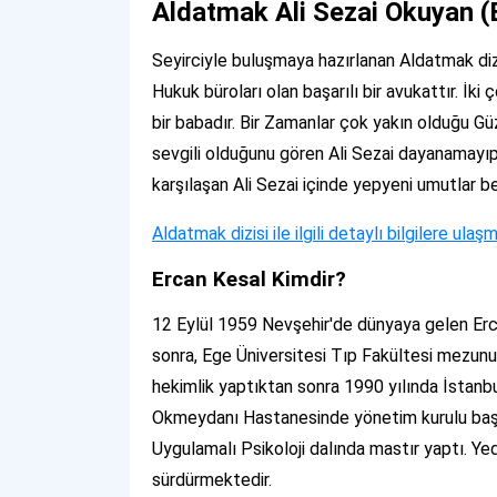
Aldatmak Ali Sezai Okuyan (
Seyirciyle buluşmaya hazırlanan Aldatmak diz
Hukuk büroları olan başarılı bir avukattır. İki
bir babadır. Bir Zamanlar çok yakın olduğu Güz
sevgili olduğunu gören Ali Sezai dayanamayıp 
karşılaşan Ali Sezai içinde yepyeni umutlar 
Aldatmak dizisi ile ilgili detaylı bilgilere ulaş
Ercan Kesal Kimdir?
12 Eylül 1959 Nevşehir'de dünyaya gelen Erc
sonra, Ege Üniversitesi Tıp Fakültesi mezunu
hekimlik yaptıktan sonra 1990 yılında İstanbul
Okmeydanı Hastanesinde yönetim kurulu başk
Uygulamalı Psikoloji dalında mastır yaptı. Ye
sürdürmektedir.