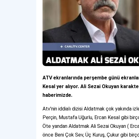
ATV ekranlarında perşembe günü ekranlar
Kesal yer alıyor. Ali Sezai Okuyan karakt
haberimizde.
Atv'nin iddialı dizisi Aldatmak çok yakında izl
Perçin, Mustafa Uğurlu, Ercan Kesal gibi birç
Öte yandan Aldatmak Ali Sezai Okuyan ( Erca
önce Beni Çok Sev, Üç Kuruş, Çukur gibi birço