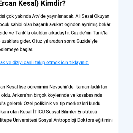
Ercan Kesal) Kimdir?
isi çok yakında Atv'de yayınlanacak.
Ali Sezai Okuyan
 çocuk sahibi olan başarılı avukat eşinden ayrılmış bekâr
ide ve Tarık’la okuldan arkadaştır. Guzide'nin Tarık'la
uzaklara gider, Otuz yıl aradan sonra Guzide'yle
beslemeye başlar.
mak ve diziyi canlı takip etmek için tıklayınız.
an Kesal lise öğrenimini Nevşehir’de tamamladıktan
 oldu. Ankara’nın birçok köylerinde ve kasabasında
'a gelerek Özel poliklinik ve tip merkezleri kurdu.
anı olan Kesal İTİCÜ Sosyal Bilimler Enstitüsü
ditepe Üniversitesi Sosyal Antropoloji Doktora eğitimini