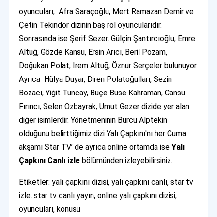
oyuncuları; Afra Saraçoğlu, Mert Ramazan Demir ve
Çetin Tekindor dizinin baş rol oyuncularıdır.
Sonrasında ise Şerif Sezer, Gülçin Şantırcıoğlu, Emre
Altuğ, Gözde Kansu, Ersin Arıcı, Beril Pozam,
Doğukan Polat, İrem Altuğ, Öznur Serçeler bulunuyor.
Ayrıca Hülya Duyar, Diren Polatoğulları, Sezin
Bozacı, Yiğit Tuncay, Buçe Buse Kahraman, Cansu
Fırıncı, Selen Özbayrak, Umut Gezer dizide yer alan
diğer isimlerdir. Yönetmeninin Burcu Alptekin
olduğunu belirttiğimiz dizi Yalı Çapkını'nı her Cuma
akşamı Star TV’ de ayrıca online ortamda ise
Yalı
Çapkını Canlı izle
bölümünden izleyebilirsiniz.
Etiketler: yalı çapkını dizisi, yalı çapkını canlı, star tv
izle, star tv canlı yayın, online yalı çapkını dizisi,
oyuncuları, konusu