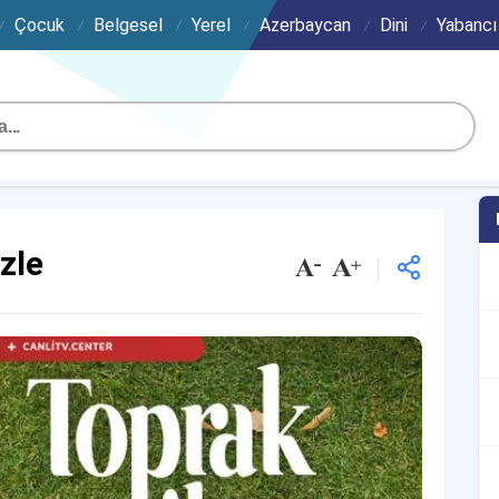
Çocuk
Belgesel
Yerel
Azerbaycan
Dini
Yabancı
izle