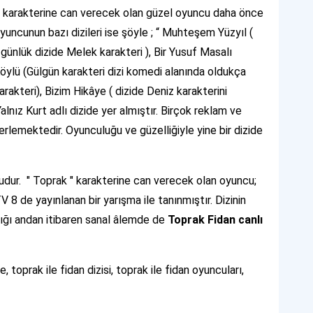
 " karakterine can verecek olan güzel oyuncu daha önce
 oyuncunun bazı dizileri ise şöyle ; “ Muhteşem Yüzyıl (
 günlük dizide Melek karakteri ), Bir Yusuf Masalı
Köylü (Gülgün karakteri dizi komedi alanında oldukça
rakteri), Bizim Hikâye ( dizide Deniz karakterini
alnız Kurt adlı dizide yer almıştır. Birçok reklam ve
lerlemektedir. Oyunculuğu ve güzelliğiyle yine bir dizide
sudur. " Toprak " karakterine can verecek olan oyuncu;
TV 8 de yayınlanan bir yarışma ile tanınmıştır. Dizinin
ndığı andan itibaren sanal âlemde de
Toprak Fidan canlı
le, toprak ile fidan dizisi, toprak ile fidan oyuncuları,