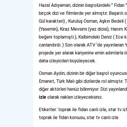
Hazal Adıyaman; dizinin başrolündeki " Fidan
birçok dizi ve filmlerde yer almıştır. Başarılı
Gül karakteri) , Kuruluş Osman, Aşkın Bedeli (
(Yasemin), Kiraz Mevsimi (yaz dizisi), Hanım 
beğeni toplamıştı.), Kalbimdeki Deniz ( Ece ka
canlandırdı. ) Son olarak ATV ‘de yayınlanan Y
projede yer alarak kariyerine emin adımlarla i
daha izleyicileri büyüleyecek.
Osman Aydın; dizinin bir diğer başrol oyuncu
Emanet, Türk Malı gibi dizilerde rol almıştır. 
diğer aktörleri henüz bilinmiyor. Dizi yayınla
izle
olarak naklen izleyeceksiniz.
Etiketler: toprak ile fidan canlı izle, star tv iz
toprak ile fidan konıusu, star tv canlı izle