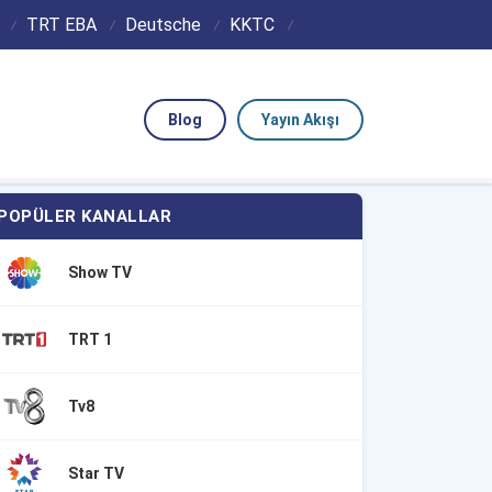
TRT EBA
Deutsche
KKTC
Blog
Yayın Akışı
POPÜLER KANALLAR
Show TV
TRT 1
Tv8
Star TV