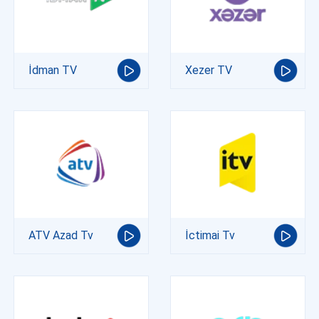
İdman TV
Xezer TV
ATV Azad Tv
İctimai Tv