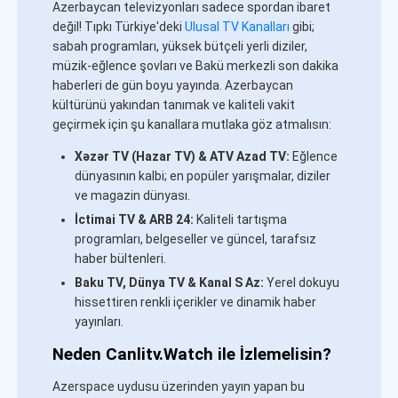
Azerbaycan televizyonları sadece spordan ibaret
değil! Tıpkı Türkiye'deki
Ulusal TV Kanalları
gibi;
sabah programları, yüksek bütçeli yerli diziler,
müzik-eğlence şovları ve Bakü merkezli son dakika
haberleri de gün boyu yayında. Azerbaycan
kültürünü yakından tanımak ve kaliteli vakit
geçirmek için şu kanallara mutlaka göz atmalısın:
Xəzər TV (Hazar TV) & ATV Azad TV:
Eğlence
dünyasının kalbi; en popüler yarışmalar, diziler
ve magazin dünyası.
İctimai TV & ARB 24:
Kaliteli tartışma
programları, belgeseller ve güncel, tarafsız
haber bültenleri.
Baku TV, Dünya TV & Kanal S Az:
Yerel dokuyu
hissettiren renkli içerikler ve dinamik haber
yayınları.
Neden Canlitv.Watch ile İzlemelisin?
Azerspace uydusu üzerinden yayın yapan bu