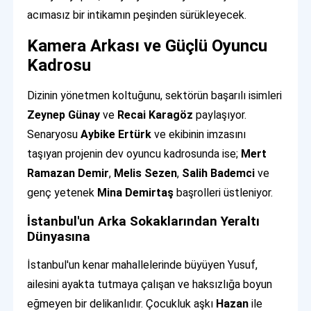
acımasız bir intikamın peşinden sürükleyecek.
Kamera Arkası ve Güçlü Oyuncu
Kadrosu
Dizinin yönetmen koltuğunu, sektörün başarılı isimleri
Zeynep Günay
ve
Recai Karagöz
paylaşıyor.
Senaryosu
Aybike Ertürk
ve ekibinin imzasını
taşıyan projenin dev oyuncu kadrosunda ise;
Mert
Ramazan Demir
,
Melis Sezen
,
Salih Bademci
ve
genç yetenek
Mina Demirtaş
başrolleri üstleniyor.
İstanbul'un Arka Sokaklarından Yeraltı
Dünyasına
İstanbul'un kenar mahallelerinde büyüyen Yusuf,
ailesini ayakta tutmaya çalışan ve haksızlığa boyun
eğmeyen bir delikanlıdır. Çocukluk aşkı
Hazan
ile