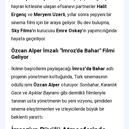
hayran kitlesine ulaşan efsanevi partnerler
Halit
Ergenç
ve
Meryem Uzerli
, yıllar sonra yepyeni bir
sinema filmi için bir araya geliyor. Bu dev buluşma,
Sky Films
'in kurucusu
Emre Oskay
'ın yapımcılığında
hayata geçiriliyor.
Özcan Alper İmzalı "İmroz'da Bahar" Filmi
Geliyor
İkilinin başrollerini paylaşacağı
İmroz'da Bahar
adlı
projenin yönetmen koltuğunda, Türk sinemasının
ödüllü ismi
Özcan Alper
oturuyor.
Sonbahar
,
Karanlık
Gece
ve
Aşıklar Bayramı
gibi derinlikli filmleriyle
tanınan usta yönetmenin bu yeni vizyonu, şimdiden
sinema eleştirmenleri ve izleyicilerde büyük bir
beklenti yarattı.