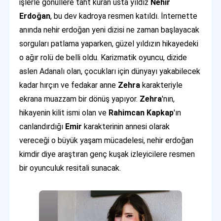
işlerle gönüllere taht kuran usta yıldız
Nehir
Erdoğan
, bu dev kadroya resmen katıldı. İnternette
anında nehir erdoğan yeni dizisi ne zaman başlayacak
sorguları patlama yaparken, güzel yıldızın hikayedeki
o ağır rolü de belli oldu. Karizmatik oyuncu, dizide
aslen Adanalı olan, çocukları için dünyayı yakabilecek
kadar hırçın ve fedakar anne
Zehra
karakteriyle
ekrana muazzam bir dönüş yapıyor.
Zehra
'nın,
hikayenin kilit ismi olan ve
Rahimcan Kapkap
'ın
canlandırdığı
Emir
karakterinin annesi olarak
vereceği o büyük yaşam mücadelesi, nehir erdoğan
kimdir diye araştıran genç kuşak izleyicilere resmen
bir oyunculuk resitali sunacak.