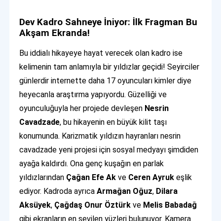
Dev Kadro Sahneye İniyor: İlk Fragman Bu
Akşam Ekranda!
Bu iddialı hikayeye hayat verecek olan kadro ise
kelimenin tam anlamıyla bir yıldızlar geçidi! Seyirciler
günlerdir internette daha 17 oyuncuları kimler diye
heyecanla araştırma yapıyordu. Güzelliği ve
oyunculuğuyla her projede devleşen
Nesrin
Cavadzade
, bu hikayenin en büyük kilit taşı
konumunda. Karizmatik yıldızın hayranları nesrin
cavadzade yeni projesi için sosyal medyayı şimdiden
ayağa kaldırdı. Ona genç kuşağın en parlak
yıldızlarından
Çağan Efe Ak
ve
Ceren Ayruk
eşlik
ediyor. Kadroda ayrıca
Armağan Oğuz
,
Dilara
Aksüyek
,
Çağdaş Onur Öztürk
ve
Melis Babadağ
gibi ekranların en sevilen yüzleri bulunuyor. Kamera