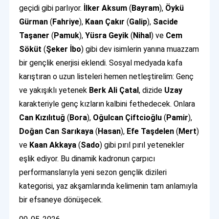
geçidi gibi parlıyor.
İlker Aksum
(
Bayram
),
Öykü
Gürman
(
Fahriye
),
Kaan Çakır
(
Galip
),
Sacide
Taşaner
(
Pamuk
),
Yüsra Geyik
(
Nihal
) ve
Cem
Söküt
(
Şeker İbo
) gibi dev isimlerin yanına muazzam
bir gençlik enerjisi eklendi. Sosyal medyada kafa
karıştıran o uzun listeleri hemen netleştirelim: Genç
ve yakışıklı yetenek
Berk Ali Çatal
, dizide
Uzay
karakteriyle genç kızların kalbini fethedecek. Onlara
Can Kızılıtuğ
(
Bora
),
Oğulcan Çiftcioğlu
(
Pamir
),
Doğan Can Sarıkaya
(
Hasan
),
Efe Taşdelen
(
Mert
)
ve
Kaan Akkaya
(
Sado
) gibi pırıl pırıl yetenekler
eşlik ediyor. Bu dinamik kadronun çarpıcı
performanslarıyla yeni sezon gençlik dizileri
kategorisi, yaz akşamlarında kelimenin tam anlamıyla
bir efsaneye dönüşecek.