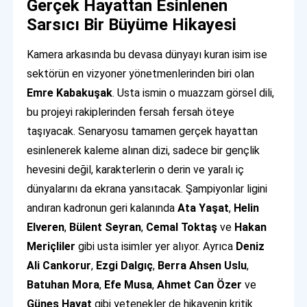
Gerçek Hayattan Esinlenen
Sarsıcı Bir Büyüme Hikayesi
Kamera arkasında bu devasa dünyayı kuran isim ise
sektörün en vizyoner yönetmenlerinden biri olan
Emre Kabakuşak
. Usta ismin o muazzam görsel dili,
bu projeyi rakiplerinden fersah fersah öteye
taşıyacak. Senaryosu tamamen gerçek hayattan
esinlenerek kaleme alınan dizi, sadece bir gençlik
hevesini değil, karakterlerin o derin ve yaralı iç
dünyalarını da ekrana yansıtacak. Şampiyonlar ligini
andıran kadronun geri kalanında
Ata Yaşat
,
Helin
Elveren
,
Bülent Seyran
,
Cemal Toktaş
ve
Hakan
Meriçliler
gibi usta isimler yer alıyor. Ayrıca
Deniz
Ali Cankorur
,
Ezgi Dalgıç
,
Berra Ahsen Uslu
,
Batuhan Mora
,
Efe Musa
,
Ahmet Can Özer
ve
Güneş Hayat
gibi yetenekler de hikayenin kritik