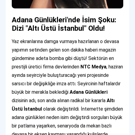
Adana Günlükleri'nde İsim Şoku:
Dizi "Altı Üstü İstanbul" Oldu!
Yaz ekranlarına damga vurmaya hazırlanan o devasa
yapımın setinden gelen son dakika haberi magazin
gündemine adeta bomba gibi düştü! Sektörün en
prestijli üretici firma devlerinden
NTC Medya
, haziran
ayında seyirciyle buluşturacağı yeni projesinde
sarsıcı bir değişikliğe imza attı. Seyircinin haftalardır
büyük bir merakla beklediği
Adana Günlükleri
dizisinin adı, son anda alınan radikal bir kararla
Altı
Üstü İstanbul
olarak değiştirildi. İnternette şimdiden
adana günlükleri neden isim değiştirdi sorguları büyük
bir patlama yaşarken, senaryoda da mekan bazlı
devasa bir eksen kayması yaşandığı kulislerde