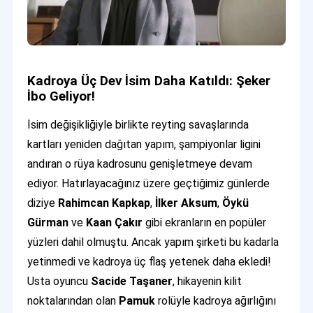
Kadroya Üç Dev İsim Daha Katıldı: Şeker
İbo Geliyor!
İsim değişikliğiyle birlikte reyting savaşlarında
kartları yeniden dağıtan yapım, şampiyonlar ligini
andıran o rüya kadrosunu genişletmeye devam
ediyor. Hatırlayacağınız üzere geçtiğimiz günlerde
diziye
Rahimcan Kapkap
,
İlker Aksum
,
Öykü
Gürman
ve
Kaan Çakır
gibi ekranların en popüler
yüzleri dahil olmuştu. Ancak yapım şirketi bu kadarla
yetinmedi ve kadroya üç flaş yetenek daha ekledi!
Usta oyuncu
Sacide Taşaner
, hikayenin kilit
noktalarından olan
Pamuk
rolüyle kadroya ağırlığını