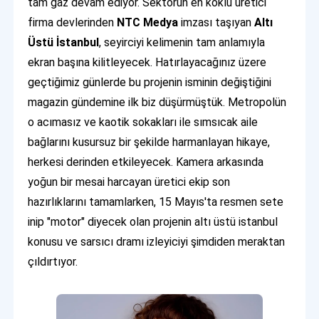
tam gaz devam ediyor. Sektörün en köklü üretici
firma devlerinden
NTC Medya
imzası taşıyan
Altı
Üstü İstanbul
, seyirciyi kelimenin tam anlamıyla
ekran başına kilitleyecek. Hatırlayacağınız üzere
geçtiğimiz günlerde bu projenin isminin değiştiğini
magazin gündemine ilk biz düşürmüştük. Metropolün
o acımasız ve kaotik sokakları ile sımsıcak aile
bağlarını kusursuz bir şekilde harmanlayan hikaye,
herkesi derinden etkileyecek. Kamera arkasında
yoğun bir mesai harcayan üretici ekip son
hazırlıklarını tamamlarken, 15 Mayıs'ta resmen sete
inip "motor" diyecek olan projenin altı üstü istanbul
konusu ve sarsıcı dramı izleyiciyi şimdiden meraktan
çıldırtıyor.