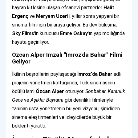
hayran kitlesine ulaşan efsanevi partnerler
Halit
Ergenç
ve
Meryem Uzerli
, yıllar sonra yepyeni bir
sinema filmi için bir araya geliyor. Bu dev buluşma,
Sky Films
'in kurucusu
Emre Oskay
'ın yapımcılığında
hayata geçiriliyor.
Özcan Alper İmzalı "İmroz'da Bahar" Filmi
Geliyor
İkilinin başrollerini paylaşacağı
İmroz'da Bahar
adlı
projenin yönetmen koltuğunda, Türk sinemasının
ödüllü ismi
Özcan Alper
oturuyor.
Sonbahar
,
Karanlık
Gece
ve
Aşıklar Bayramı
gibi derinlikli filmleriyle
tanınan usta yönetmenin bu yeni vizyonu, şimdiden
sinema eleştirmenleri ve izleyicilerde büyük bir
beklenti yarattı.