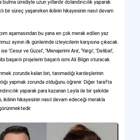
i bulma ümidiyle uzun yıllardır dolandırıcılık yaparak
klı bir süreç yaşanırken ikilinin hikayesinin nasıl devam
 yapım aşamasından bu yana en çok merak edilen yaz
uz ayının ilk günlerinde izleyicilerin karşısına çıkacak.
 'Cesur ve Güzel', 'Menajerimi Ara’, ‘Yargı', 'Delibal',
i başarılı projelerin başarılı ismi Ali Bilgin oturacak.
mek zorunda kalan biri, tanımadığı kardeşlerinin
nlığı yapmak zorunda olduğunu öğrenir. Diğer tarafta
ndırıcılık yaparak para kazanan Leyla ile bir şekilde
ken, ikilinin hikayesinin nasıl devam edeceği merakla
görünmektedir.