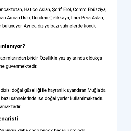
ncaktutan, Hatice Aslan, Şerif Erol, Cemre Ebüzziya,
lcan Arman Uslu, Durukan Çelikkaya, Lara Pera Aslan,
 bulunuyor. Ayrıca diziye bazı sahnelerde konuk
ınlanıyor?
apımlarından biridir. Özellikle yaz aylarında oldukça
dine güvenmektedir.
zisi doğal güzelliği ile hayranlık uyandıran Muğla’da
e bazı sahnelerinde ise doğal yerler kullanılmaktadır.
amaktadır.
naristi
Ali Bilgin, daha önce birçok başarılı projede