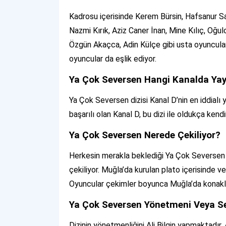
Kadrosu içerisinde Kerem Bürsin, Hafsanur Sa
Nazmi Kırık, Aziz Caner İnan, Mine Kılıç, Oğu
Özgün Akaçca, Adin Külçe gibi usta oyuncular
oyuncular da eşlik ediyor.
Ya Çok Seversen Hangi Kanalda Yay
Ya Çok Seversen dizisi Kanal D’nin en iddialı y
başarılı olan Kanal D, bu dizi ile oldukça ken
Ya Çok Seversen Nerede Çekiliyor?
Herkesin merakla beklediği Ya Çok Seversen di
çekiliyor. Muğla’da kurulan plato içerisinde v
Oyuncular çekimler boyunca Muğla’da konakl
Ya Çok Seversen Yönetmeni Veya Se
Dizinin yönetmenliğini Ali Bilgin yapmaktadır. 