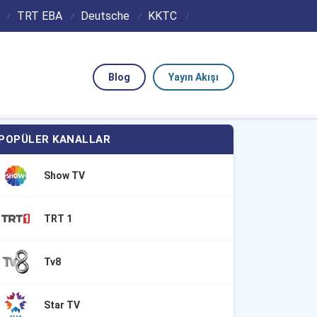
TRT EBA
Deutsche
KKTC
Blog
Yayın Akışı
POPÜLER KANALLAR
Show TV
TRT 1
Tv8
Star TV